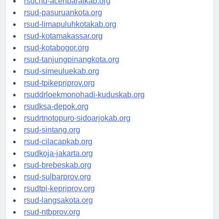
rsucnd-acehbaratkab.org
rsud-pasuruankota.org
rsud-limapuluhkotakab.org
rsud-kotamakassar.org
rsud-kotabogor.org
rsud-tanjungpinangkota.org
rsud-simeuluekab.org
rsud-tpikepriprov.org
rsuddrloekmonohadi-kuduskab.org
rsudksa-depok.org
rsudrtnotopuro-sidoarjokab.org
rsud-sintang.org
rsud-cilacapkab.org
rsudkoja-jakarta.org
rsud-brebeskab.org
rsud-sulbarprov.org
rsudtpi-kepriprov.org
rsud-langsakota.org