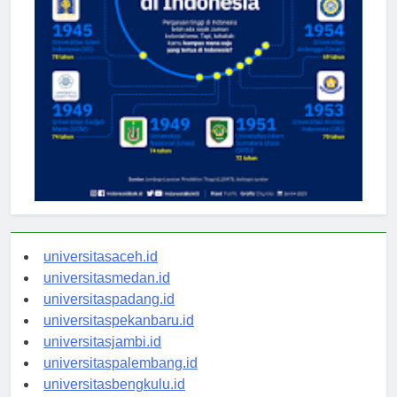
universitasaceh.id
universitasmedan.id
universitaspadang.id
universitaspekanbaru.id
universitasjambi.id
universitaspalembang.id