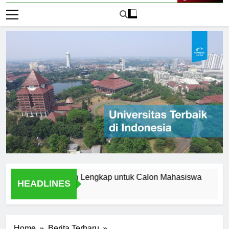
Live Now
i Aceh: Panduan Lengkap untuk Calon Mahasiswa
Menjela
HEADLINES
1 Hari Ag