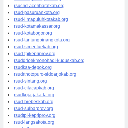
rsud-tangerangkota.org
rsucnd-acehbaratkab.org
rsud-pasuruankota.org
rsud-limapuluhkotakab.org
rsud-kotamakassar.org
rsud-kotabogor.org
rsud-tanjungpinangkota.org
rsud-simeuluekab.org
rsud-tpikepriprov.org
rsuddrloekmonohadi-kuduskab.org
rsudksa-depok.org
rsudrtnotopuro-sidoarjokab.org
rsud-sintang.org
rsud-cilacapkab.org
rsudkoja-jakarta.org
rsud-brebeskab.org
rsud-sulbarprov.org
rsudtpi-kepriprov.org
rsud-langsakota.org