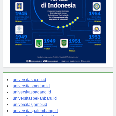
universitasaceh.id
universitasmedan.id
universitaspadang.id
universitaspekanbaru.id
universitasjambi.id
universitaspalembang.id