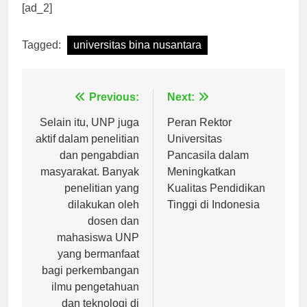
depan.
[ad_2]
Tagged:
universitas bina nusantara
Navigasi
Previous:
Next:
pos
Selain itu, UNP juga
Peran Rektor
aktif dalam penelitian
Universitas
dan pengabdian
Pancasila dalam
masyarakat. Banyak
Meningkatkan
penelitian yang
Kualitas Pendidikan
dilakukan oleh
Tinggi di Indonesia
dosen dan
mahasiswa UNP
yang bermanfaat
bagi perkembangan
ilmu pengetahuan