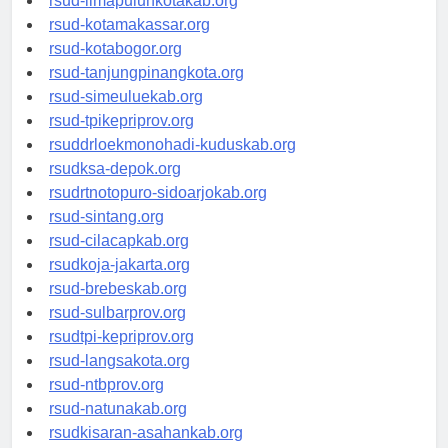
rsud-limapuluhkotakab.org
rsud-kotamakassar.org
rsud-kotabogor.org
rsud-tanjungpinangkota.org
rsud-simeuluekab.org
rsud-tpikepriprov.org
rsuddrloekmonohadi-kuduskab.org
rsudksa-depok.org
rsudrtnotopuro-sidoarjokab.org
rsud-sintang.org
rsud-cilacapkab.org
rsudkoja-jakarta.org
rsud-brebeskab.org
rsud-sulbarprov.org
rsudtpi-kepriprov.org
rsud-langsakota.org
rsud-ntbprov.org
rsud-natunakab.org