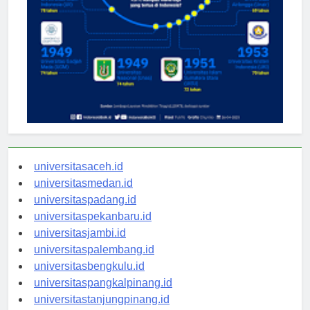
universitasaceh.id
universitasmedan.id
universitaspadang.id
universitaspekanbaru.id
universitasjambi.id
universitaspalembang.id
universitasbengkulu.id
universitaspangkalpinang.id