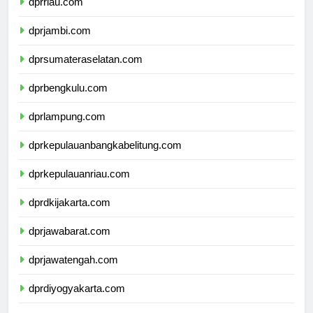
dprriau.com
dprjambi.com
dprsumateraselatan.com
dprbengkulu.com
dprlampung.com
dprkepulauanbangkabelitung.com
dprkepulauanriau.com
dprdkijakarta.com
dprjawabarat.com
dprjawatengah.com
dprdiyogyakarta.com