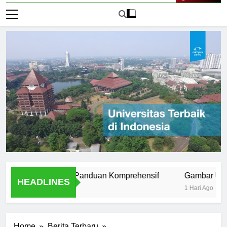
Live Now
niversitas ISI: Panduan Komprehensif
Gambar Universit
HEADLINES
1 Hari Ago