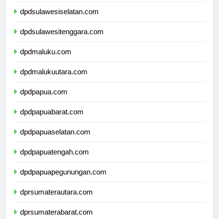
dpdsulawesibarat.com
dpdsulawesiselatan.com
dpdsulawesitenggara.com
dpdmaluku.com
dpdmalukuutara.com
dpdpapua.com
dpdpapuabarat.com
dpdpapuaselatan.com
dpdpapuatengah.com
dpdpapuapegunungan.com
dprsumaterautara.com