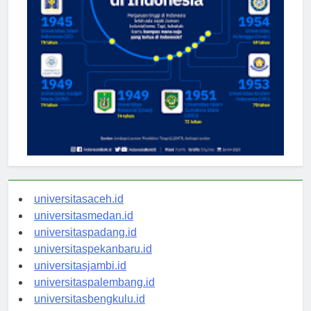
universitasaceh.id
universitasmedan.id
universitaspadang.id
universitaspekanbaru.id
universitasjambi.id
universitaspalembang.id