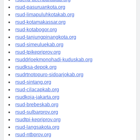
rsucnd-acehbaratkab.org
rsud-pasuruankota.org
rsud-limapuluhkotakab.org
rsud-kotamakassar.org
rsud-kotabogor.org
rsud-tanjungpinangkota.org
rsud-simeuluekab.org
rsud-tpikepriprov.org
rsuddrloekmonohadi-kuduskab.org
rsudksa-depok.org
rsudrtnotopuro-sidoarjokab.org
rsud-sintang.org
rsud-cilacapkab.org
rsudkoja-jakarta.org
rsud-brebeskab.org
rsud-sulbarprov.org
rsudtpi-kepriprov.org
rsud-langsakota.org