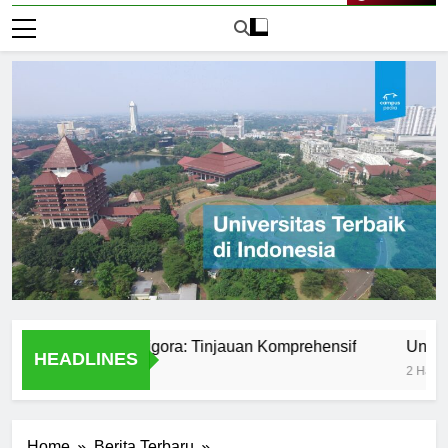
Live Now
iversitas Bumigora: Tinjauan Komprehensif
Universitas
HEADLINES
2 Hari Ago