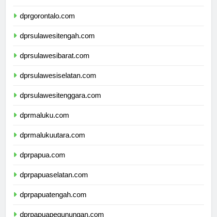
dprsulawesiutara.com
dprgorontalo.com
dprsulawesitengah.com
dprsulawesibarat.com
dprsulawesiselatan.com
dprsulawesitenggara.com
dprmaluku.com
dprmalukuutara.com
dprpapua.com
dprpapuaselatan.com
dprpapuatengah.com