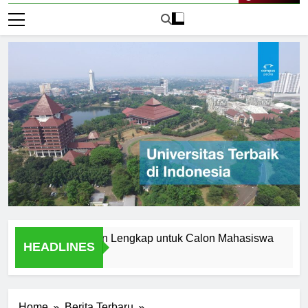
Live Now
i Aceh: Panduan Lengkap untuk Calon Mahasiswa
Menjel
HEADLINES
1 Hari A