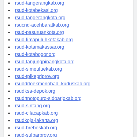
universitasindonesia.org
rsud-tangerangkab.org
rsud-kotabekasi.org
rsud-tangerangkota.org
rsucnd-acehbaratkab.org
rsud-pasuruankota.org
rsud-limapuluhkotakab.org
rsud-kotamakassar.org
rsud-kotabogor.org
rsud-tanjungpinangkota.org
rsud-simeuluekab.org
rsud-tpikepriprov.org
rsuddrloekmonohadi-kuduskab.org
rsudksa-depok.org
rsudrtnotopuro-sidoarjokab.org
rsud-sintang.org
rsud-cilacapkab.org
rsudkoja-jakarta.org
rsud-brebeskab.org