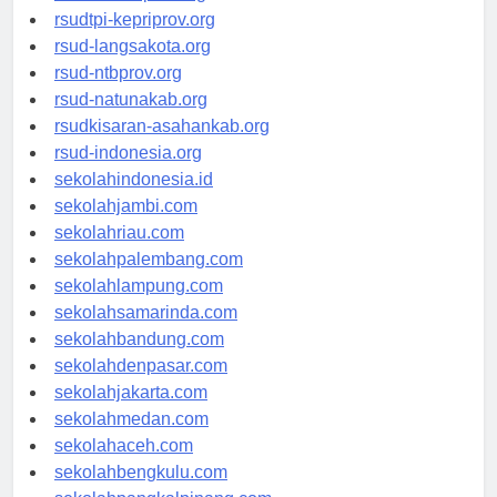
rsud-sulbarprov.org
rsudtpi-kepriprov.org
rsud-langsakota.org
rsud-ntbprov.org
rsud-natunakab.org
rsudkisaran-asahankab.org
rsud-indonesia.org
sekolahindonesia.id
sekolahjambi.com
sekolahriau.com
sekolahpalembang.com
sekolahlampung.com
sekolahsamarinda.com
sekolahbandung.com
sekolahdenpasar.com
sekolahjakarta.com
sekolahmedan.com
sekolahaceh.com
sekolahbengkulu.com