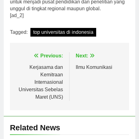
universitas-universitas di Indonesia terus berusaha
untuk menjadi pusat pendidikan dan penelitian yang
unggul di tingkat regional maupun global.
[ad_2]
Tagged:
top universitas di indonesia
Navigasi
Previous:
Next:
pos
Kerjasama dan
Ilmu Komunikasi
Kemitraan
Internasional
Universitas Sebelas
Maret (UNS)
Related News