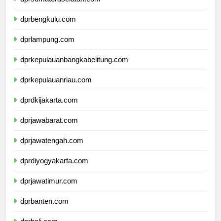
dprsumateraselatan.com
dprbengkulu.com
dprlampung.com
dprkepulauanbangkabelitung.com
dprkepulauanriau.com
dprdkijakarta.com
dprjawabarat.com
dprjawatengah.com
dprdiyogyakarta.com
dprjawatimur.com
dprbanten.com