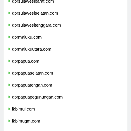
dprsulawesibarat.com
dprsulawesiselatan.com
dprsulawesitenggara.com
dprmaluku.com
dprmalukuutara.com
dprpapua.com
dprpapuaselatan.com
dprpapuatengah.com
dprpapuapegunungan.com
ikbimui.com
ikbimugm.com