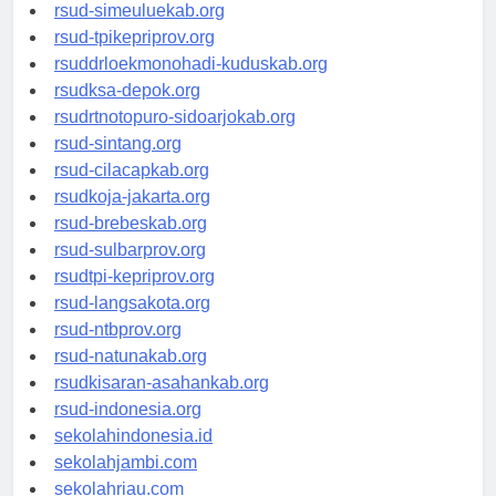
rsud-tanjungpinangkota.org
rsud-simeuluekab.org
rsud-tpikepriprov.org
rsuddrloekmonohadi-kuduskab.org
rsudksa-depok.org
rsudrtnotopuro-sidoarjokab.org
rsud-sintang.org
rsud-cilacapkab.org
rsudkoja-jakarta.org
rsud-brebeskab.org
rsud-sulbarprov.org
rsudtpi-kepriprov.org
rsud-langsakota.org
rsud-ntbprov.org
rsud-natunakab.org
rsudkisaran-asahankab.org
rsud-indonesia.org
sekolahindonesia.id
sekolahjambi.com