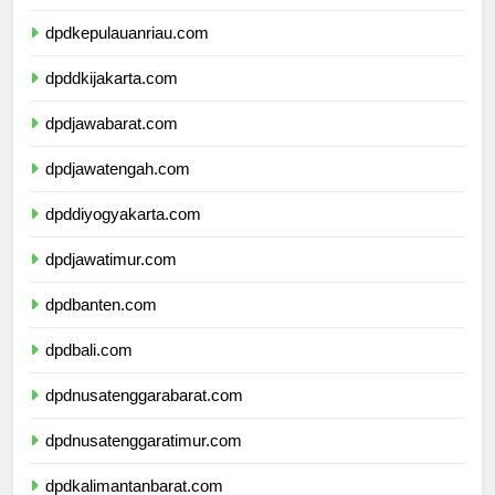
dpdkepulauanbangkabelitung.com
dpdkepulauanriau.com
dpddkijakarta.com
dpdjawabarat.com
dpdjawatengah.com
dpddiyogyakarta.com
dpdjawatimur.com
dpdbanten.com
dpdbali.com
dpdnusatenggarabarat.com
dpdnusatenggaratimur.com