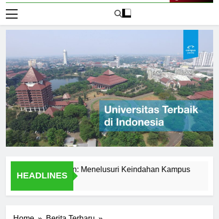
Live Now
sitas Presiden: Menelusuri Keindahan Kampus
The Com
HEADLINES
2 Hari Ago