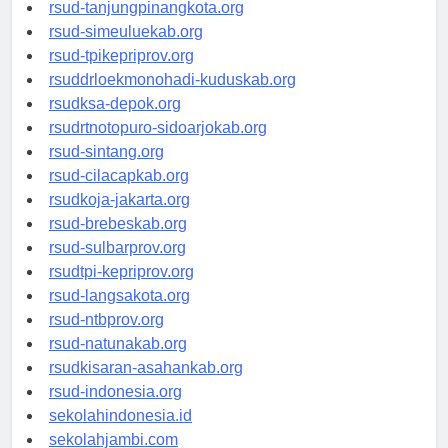
rsud-tanjungpinangkota.org
rsud-simeuluekab.org
rsud-tpikepriprov.org
rsuddrloekmonohadi-kuduskab.org
rsudksa-depok.org
rsudrtnotopuro-sidoarjokab.org
rsud-sintang.org
rsud-cilacapkab.org
rsudkoja-jakarta.org
rsud-brebeskab.org
rsud-sulbarprov.org
rsudtpi-kepriprov.org
rsud-langsakota.org
rsud-ntbprov.org
rsud-natunakab.org
rsudkisaran-asahankab.org
rsud-indonesia.org
sekolahindonesia.id
sekolahjambi.com