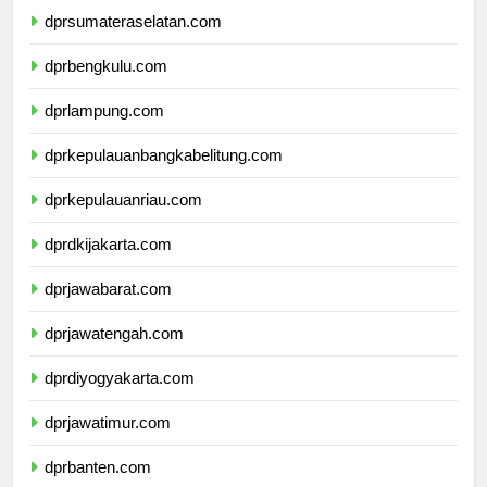
dprsumateraselatan.com
dprbengkulu.com
dprlampung.com
dprkepulauanbangkabelitung.com
dprkepulauanriau.com
dprdkijakarta.com
dprjawabarat.com
dprjawatengah.com
dprdiyogyakarta.com
dprjawatimur.com
dprbanten.com