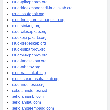
rsud-simeuluekab.org
rsud-tpikepriprov.org
rsuddrloekmonohadi-kuduskab.org
rsudksa-depok.org
rsudrtnotopuro-sidoarjokab.org
rsud-sintang.org
rsud-cilacapkab.org
rsudkoja-jakarta.org
rsud-brebeskab.org
rsud-sulbarprov.org
rsudtpi-kepriprov.org
rsud-langsakota.org
rsud-ntbprov.org
rsud-natunakab.org
rsudkisaran-asahankab.org
rsud-indonesia.org
sekolahindonesia.id
sekolahjambi.com
sekolahriau.com