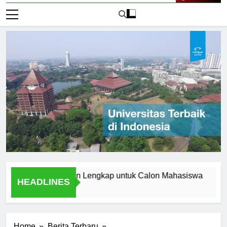
Live Now
i Aceh: Panduan Lengkap untuk Calon Mahasiswa
Menjel
HEADLINES
1 Hari A