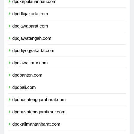
dpdkepulauanriau.com
dpddkijakarta.com
dpdjawabarat.com
dpdjawatengah.com
dpddiyogyakarta.com
dpdjawatimur.com
dpdbanten.com
dpdbali.com
dpdnusatenggarabarat.com
dpdnusatenggaratimur.com
dpdkalimantanbarat.com