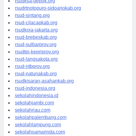
rsudksa-depok.org
rsudrtnotopuro-sidoarjokab.org
rsud-sintang.org
rsud-cilacapkab.org
rsudkoja-jakarta.org
rsud-brebeskab.org
rsud-sulbarprov.org
rsudtpi-kepriprov.org
rsud-langsakota.org
rsud-ntbprov.org
rsud-natunakab.org
rsudkisaran-asahankab.org
rsud-indonesia.org
sekolahindonesia.id
sekolahjambi.com
sekolahriau.com
sekolahpalembang.com
sekolahlampung.com