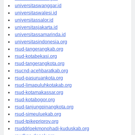
universitassorong.id
universitaswanggar.id
universitaswalesi.id
universitassalor.id
universitasjakarta.id
universitassamarinda.id
universitasindonesia.org
rsud-tangerangkab.org
rsud-kotabekasi.org
rsud-tangerangkota.org
rsucnd-acehbaratkab.org
rsud-pasuruankota.org
rsud-limapuluhkotakab.org
rsud-kotamakassar.org
rsud-kotabogor.org
rsud-tanjungpinangkota.org
rsud-simeuluekab.org
rsud-tpikepriprov.org
rsuddrloekmonohadi-kuduskab.org