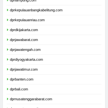
dprlampung.com
dprkepulauanbangkabelitung.com
dprkepulauanriau.com
dprdkijakarta.com
dprjawabarat.com
dprjawatengah.com
dprdiyogyakarta.com
dprjawatimur.com
dprbanten.com
dprbali.com
dprnusatenggarabarat.com