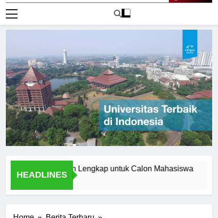
Live Now
i Aceh: Panduan Lengkap untuk Calon Mahasiswa
Menjel
HEADLINES
1 Hari A