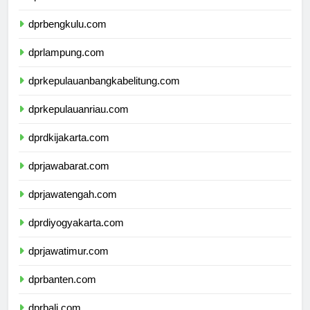
dprsumateraselatan.com
dprbengkulu.com
dprlampung.com
dprkepulauanbangkabelitung.com
dprkepulauanriau.com
dprdkijakarta.com
dprjawabarat.com
dprjawatengah.com
dprdiyogyakarta.com
dprjawatimur.com
dprbanten.com