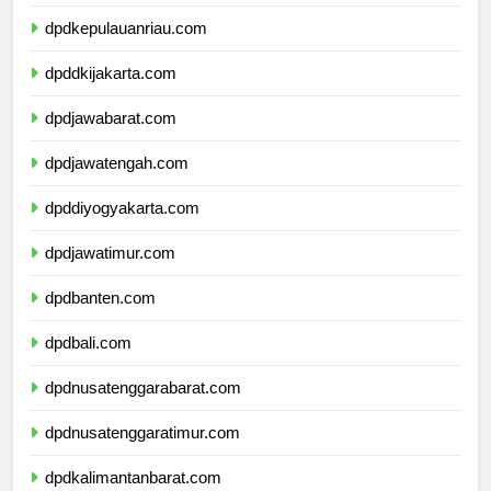
dpdkepulauanbangkabelitung.com
dpdkepulauanriau.com
dpddkijakarta.com
dpdjawabarat.com
dpdjawatengah.com
dpddiyogyakarta.com
dpdjawatimur.com
dpdbanten.com
dpdbali.com
dpdnusatenggarabarat.com
dpdnusatenggaratimur.com