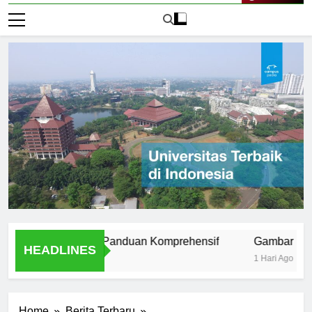
Live Now
niversitas ISI: Panduan Komprehensif
Gambar Universit
HEADLINES
1 Hari Ago