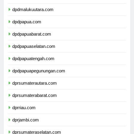
dpdmaluku.com
dpdmalukuutara.com
dpdpapua.com
dpdpapuabarat.com
dpdpapuaselatan.com
dpdpapuatengah.com
dpdpapuapegunungan.com
dprsumaterautara.com
dprsumaterabarat.com
dprriau.com
dprjambi.com