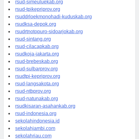
rsud-simeuluekab.org
rsud-tpikepriprov.org
rsuddrloekmonohadi-kuduskab.org
rsudksa-depok.org
rsudrtnotopuro-sidoarjokab.org
rsud-sintang.org
rsud-cilacapkab.org
rsudkoja-jakarta.org
rsud-brebeskab.org
rsud-sulbarprov.org
rsudtpi-kepriprov.org
rsud-langsakota.org
rsud-ntbprov.org
rsud-natunakab.org
rsudkisaran-asahankab.org
rsud-indonesia.org
sekolahindonesia.id
sekolahjambi.com