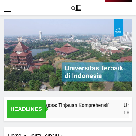
Live Now
iversitas Bumigora: Tinjauan Komprehensif
Universitas
HEADLINES
1 Hari Ago