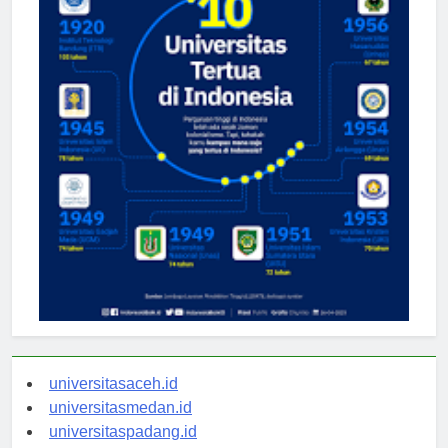
universitasaceh.id
universitasmedan.id