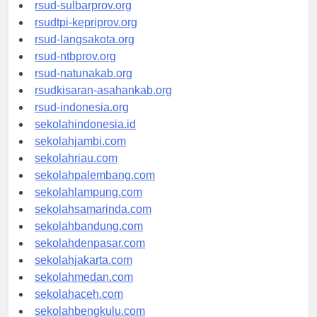
rsud-brebeskab.org
rsud-sulbarprov.org
rsudtpi-kepriprov.org
rsud-langsakota.org
rsud-ntbprov.org
rsud-natunakab.org
rsudkisaran-asahankab.org
rsud-indonesia.org
sekolahindonesia.id
sekolahjambi.com
sekolahriau.com
sekolahpalembang.com
sekolahlampung.com
sekolahsamarinda.com
sekolahbandung.com
sekolahdenpasar.com
sekolahjakarta.com
sekolahmedan.com
sekolahaceh.com