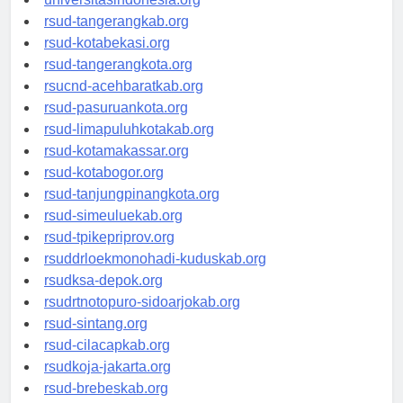
universitasindonesia.org
rsud-tangerangkab.org
rsud-kotabekasi.org
rsud-tangerangkota.org
rsucnd-acehbaratkab.org
rsud-pasuruankota.org
rsud-limapuluhkotakab.org
rsud-kotamakassar.org
rsud-kotabogor.org
rsud-tanjungpinangkota.org
rsud-simeuluekab.org
rsud-tpikepriprov.org
rsuddrloekmonohadi-kuduskab.org
rsudksa-depok.org
rsudrtnotopuro-sidoarjokab.org
rsud-sintang.org
rsud-cilacapkab.org
rsudkoja-jakarta.org