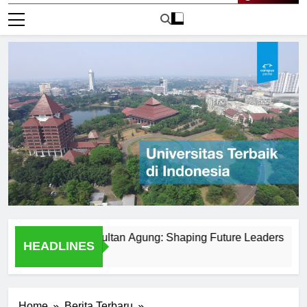
Live Now
 Universitas Sultan Agung: Shaping Future Leaders
Menj
HEADLINES
1 Har