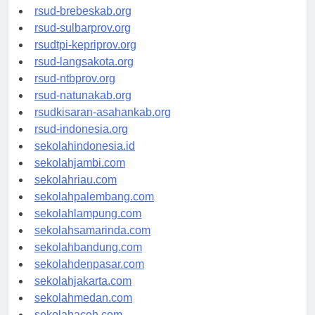
rsudkoja-jakarta.org
rsud-brebeskab.org
rsud-sulbarprov.org
rsudtpi-kepriprov.org
rsud-langsakota.org
rsud-ntbprov.org
rsud-natunakab.org
rsudkisaran-asahankab.org
rsud-indonesia.org
sekolahindonesia.id
sekolahjambi.com
sekolahriau.com
sekolahpalembang.com
sekolahlampung.com
sekolahsamarinda.com
sekolahbandung.com
sekolahdenpasar.com
sekolahjakarta.com
sekolahmedan.com