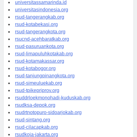
universitasjakarta.id
universitassamarinda.id
universitasindonesia.org
rsud-tangerangkab.org
rsud-kotabekasi.org
rsud-tangerangkota.org
rsucnd-acehbaratkab.org
rsud-pasuruankota.org
rsud-limapuluhkotakab.org
rsud-kotamakassar.org
rsud-kotabogor.org
rsud-tanjungpinangkota.org
rsud-simeuluekab.org
rsud-tpikepriprov.org
rsuddrloekmonohadi-kuduskab.org
rsudksa-depok.org
rsudrtnotopuro-sidoarjokab.org
rsud-sintang.org
rsud-cilacapkab.org