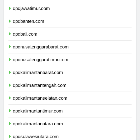
dpddiyogyakarta.com
dpdjawatimur.com
dpdbanten.com
dpdbali.com
dpdnusatenggarabarat.com
dpdnusatenggaratimur.com
dpdkalimantanbarat.com
dpdkalimantantengah.com
dpdkalimantanselatan.com
dpdkalimantantimur.com
dpdkalimantanutara.com