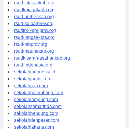
rsud-sintang.org
rsud-cilacapkab.org
rsudkoja-jakarta.org
rsud-brebeskab.org
rsud-sulbarprov.org
rsudtpi-kepriprov.org
rsud-langsakota.org
rsud-ntbprov.org
rsud-natunakab.org
rsudkisaran-asahankab.org
rsud-indonesia.org
sekolahindonesia.id
sekolahjambi.com
sekolahriau.com
sekolahpalembang.com
sekolahlampung.com
sekolahsamarinda.com
sekolahbandung.com
sekolahdenpasar.com