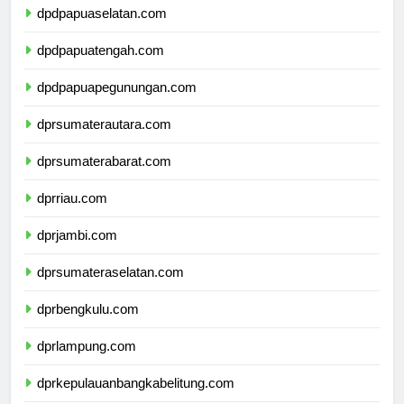
dpdpapuaselatan.com
dpdpapuatengah.com
dpdpapuapegunungan.com
dprsumaterautara.com
dprsumaterabarat.com
dprriau.com
dprjambi.com
dprsumateraselatan.com
dprbengkulu.com
dprlampung.com
dprkepulauanbangkabelitung.com