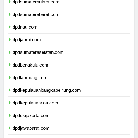
dpdsumaterautara.com
dpdsumaterabarat.com
dpdriau.com
dpdjambi.com
dpdsumateraselatan.com
dpdbengkulu.com
dpdlampung.com
dpdkepulauanbangkabelitung.com
dpdkepulauanriau.com
dpddkijakarta.com
dpdjawabarat.com