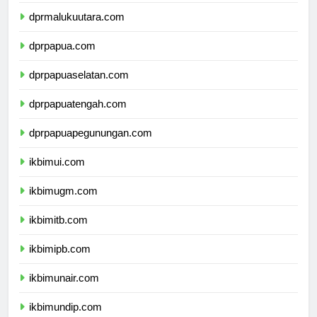
dprmaluku.com
dprmalukuutara.com
dprpapua.com
dprpapuaselatan.com
dprpapuatengah.com
dprpapuapegunungan.com
ikbimui.com
ikbimugm.com
ikbimitb.com
ikbimipb.com
ikbimunair.com