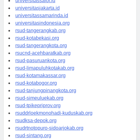
universitassalor.id
universitasjakarta.id
universitassamarinda.id
universitasindonesia.org
rsud-tangerangkab.org
rsud-kotabekasi.org
rsud-tangerangkota.org
rsucnd-acehbaratkab.org
rsud-pasuruankota.org
rsud-limapuluhkotakab.org
rsud-kotamakassar.org
rsud-kotabogor.org
rsud-tanjungpinangkota.org
rsud-simeuluekab.org
rsud-tpikepriprov.org
rsuddrloekmonohadi-kuduskab.org
rsudksa-depok.org
rsudrtnotopuro-sidoarjokab.org