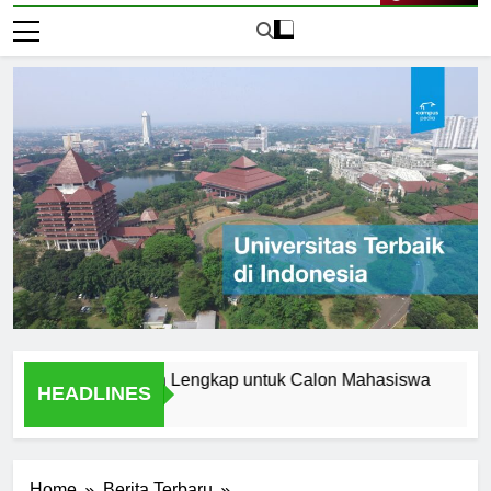
Live Now
 Aceh: Panduan Lengkap untuk Calon Mahasiswa
Menjela
HEADLINES
2 Hari Ago