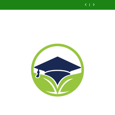
Menjelajahi
Gambar
Presiden:
Bumigora:
Aceh:
ISI:
Presiden:
Bumigora:
Aceh:
Universitas
Universitas
Menelusuri
Tinjauan
Panduan
Panduan
Menelusuri
Tinjauan
Panduan
ISI:
Presiden:
Keindahan
Komprehensif
Lengkap
Komprehensif
Keindahan
Komprehensif
Lengkap
Panduan
Menelusuri
Kampus
untuk
Kampus
untuk
Komprehensif
Keindahan
Calon
Calon
Kampus
Mahasiswa
Mahasiswa