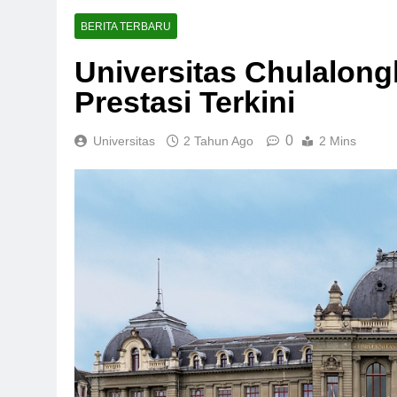
BERITA TERBARU
Universitas Chulalong
Prestasi Terkini
0
Universitas
2 Tahun Ago
2 Mins