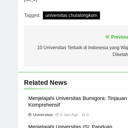
Tagged:
universitas chulalongkorn
Navigasi
Previou
pos
10 Universitas Terbaik di Indonesia yang Waj
Diketah
Related News
Menjelajahi Universitas Bumigora: Tinjauan
Komprehensif
Universitas
6 Jam Ago
0
Menjelajahi Universitas ISI: Panduan