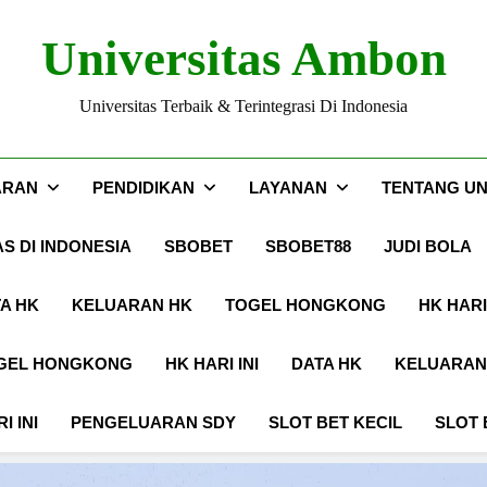
Universitas Ambon
Universitas Terbaik & Terintegrasi Di Indonesia
ARAN
PENDIDIKAN
LAYANAN
TENTANG UN
S DI INDONESIA
SBOBET
SBOBET88
JUDI BOLA
A HK
KELUARAN HK
TOGEL HONGKONG
HK HARI
GEL HONGKONG
HK HARI INI
DATA HK
KELUARAN
I INI
PENGELUARAN SDY
SLOT BET KECIL
SLOT 