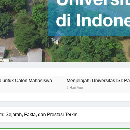
Menjelajahi Universitas ISI: Panduan Komprehensif
2 Hari Ago
n: Sejarah, Fakta, dan Prestasi Terkini