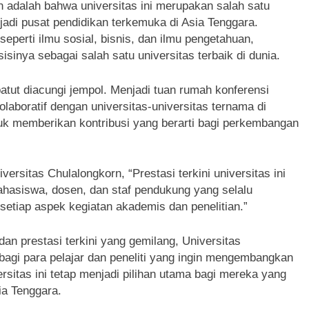
n adalah bahwa universitas ini merupakan salah satu
njadi pusat pendidikan terkemuka di Asia Tenggara.
eperti ilmu sosial, bisnis, dan ilmu pengetahuan,
sinya sebagai salah satu universitas terbaik di dunia.
patut diacungi jempol. Menjadi tuan rumah konferensi
laboratif dengan universitas-universitas ternama di
ntuk memberikan kontribusi yang berarti bagi perkembangan
ersitas Chulalongkorn, “Prestasi terkini universitas ini
mahasiswa, dosen, dan staf pendukung yang selalu
etiap aspek kegiatan akademis dan penelitian.”
an prestasi terkini yang gemilang, Universitas
bagi para pelajar dan peneliti yang ingin mengembangkan
ersitas ini tetap menjadi pilihan utama bagi mereka yang
ia Tenggara.