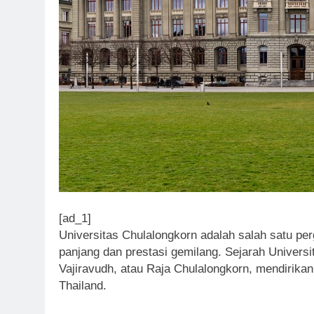
[ad_1]
Universitas Chulalongkorn adalah salah satu per
panjang dan prestasi gemilang. Sejarah Universi
Vajiravudh, atau Raja Chulalongkorn, mendirikan
Thailand.