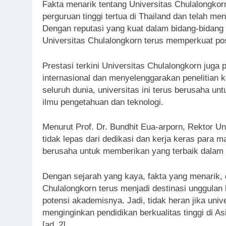
Fakta menarik tentang Universitas Chulalongkor
perguruan tinggi tertua di Thailand dan telah me
Dengan reputasi yang kuat dalam bidang-bidang s
Universitas Chulalongkorn terus memperkuat posi
Prestasi terkini Universitas Chulalongkorn juga 
internasional dan menyelenggarakan penelitian ko
seluruh dunia, universitas ini terus berusaha u
ilmu pengetahuan dan teknologi.
Menurut Prof. Dr. Bundhit Eua-arporn, Rektor Univ
tidak lepas dari dedikasi dan kerja keras para 
berusaha untuk memberikan yang terbaik dalam s
Dengan sejarah yang kaya, fakta yang menarik, d
Chulalongkorn terus menjadi destinasi unggulan 
potensi akademisnya. Jadi, tidak heran jika univ
menginginkan pendidikan berkualitas tinggi di As
[ad_2]