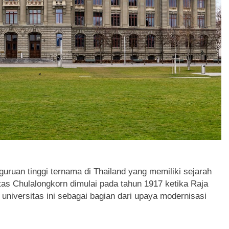
guruan tinggi ternama di Thailand yang memiliki sejarah
tas Chulalongkorn dimulai pada tahun 1917 ketika Raja
 universitas ini sebagai bagian dari upaya modernisasi