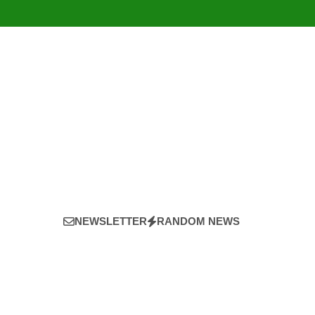
NEWSLETTER
RANDOM NEWS