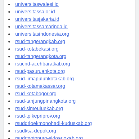
universitaswanggar.id
universitaswalesi.id
universitassalor.id
universitasjakarta.id
universitassamarinda.id
universitasindonesia.org
rsud-tangerangkab.org
rsud-kotabekasi.org
rsud-tangerangkota.org
rsucnd-acehbaratkab.org
rsud-pasuruankota.org
rsud-limapuluhkotakab.org
rsud-kotamakassar.org
rsud-kotabogor.org
rsud-tanjungpinangkota.org
rsud-simeuluekab.org
rsud-tpikepriprov.org
rsuddrloekmonohadi-kuduskab.org
rsudksa-depok.org