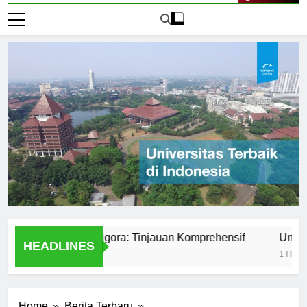
Live Now
iversitas Bumigora: Tinjauan Komprehensif
Universitas
HEADLINES
1 Hari Ago