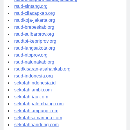
rsudrtnotopuro-sidoarjokab.org
rsud-sintang.org
rsud-cilacapkab.org
rsudkoja-jakarta.org
rsud-brebeskab.org
rsud-sulbarprov.org
rsudtpi-kepriprov.org
rsud-langsakota.org
rsud-ntbprov.org
rsud-natunakab.org
rsudkisaran-asahankab.org
rsud-indonesia.org
sekolahindonesia.id
sekolahjambi.com
sekolahriau.com
sekolahpalembang.com
sekolahlampung.com
sekolahsamarinda.com
sekolahbandung.com