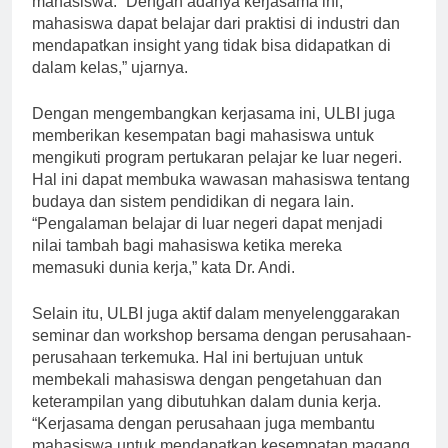
mahasiswa. “Dengan adanya kerjasama ini,
mahasiswa dapat belajar dari praktisi di industri dan
mendapatkan insight yang tidak bisa didapatkan di
dalam kelas,” ujarnya.
Dengan mengembangkan kerjasama ini, ULBI juga
memberikan kesempatan bagi mahasiswa untuk
mengikuti program pertukaran pelajar ke luar negeri.
Hal ini dapat membuka wawasan mahasiswa tentang
budaya dan sistem pendidikan di negara lain.
“Pengalaman belajar di luar negeri dapat menjadi
nilai tambah bagi mahasiswa ketika mereka
memasuki dunia kerja,” kata Dr. Andi.
Selain itu, ULBI juga aktif dalam menyelenggarakan
seminar dan workshop bersama dengan perusahaan-
perusahaan terkemuka. Hal ini bertujuan untuk
membekali mahasiswa dengan pengetahuan dan
keterampilan yang dibutuhkan dalam dunia kerja.
“Kerjasama dengan perusahaan juga membantu