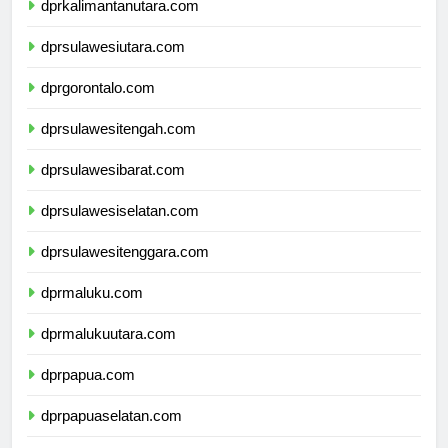
dprkalimantanutara.com
dprsulawesiutara.com
dprgorontalo.com
dprsulawesitengah.com
dprsulawesibarat.com
dprsulawesiselatan.com
dprsulawesitenggara.com
dprmaluku.com
dprmalukuutara.com
dprpapua.com
dprpapuaselatan.com