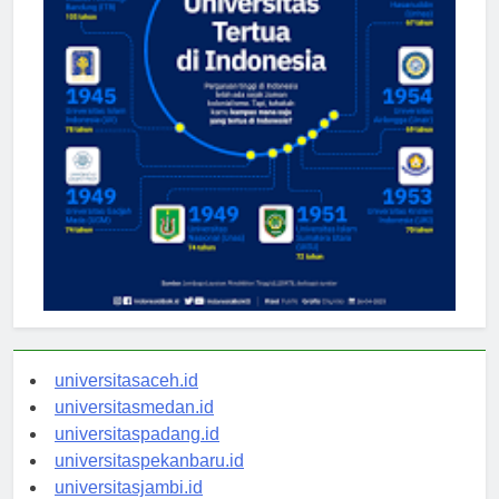
universitasaceh.id
universitasmedan.id
universitaspadang.id
universitaspekanbaru.id