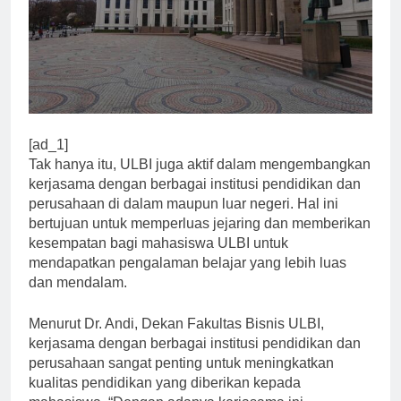
[ad_1]
Tak hanya itu, ULBI juga aktif dalam mengembangkan
kerjasama dengan berbagai institusi pendidikan dan
perusahaan di dalam maupun luar negeri. Hal ini
bertujuan untuk memperluas jejaring dan memberikan
kesempatan bagi mahasiswa ULBI untuk
mendapatkan pengalaman belajar yang lebih luas
dan mendalam.
Menurut Dr. Andi, Dekan Fakultas Bisnis ULBI,
kerjasama dengan berbagai institusi pendidikan dan
perusahaan sangat penting untuk meningkatkan
kualitas pendidikan yang diberikan kepada