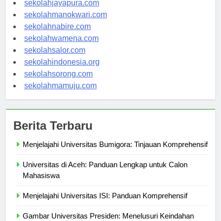
sekolahjayapura.com
sekolahmanokwari.com
sekolahnabire.com
sekolahwamena.com
sekolahsalor.com
sekolahindonesia.org
sekolahsorong.com
sekolahmamuju.com
Berita Terbaru
Menjelajahi Universitas Bumigora: Tinjauan Komprehensif
Universitas di Aceh: Panduan Lengkap untuk Calon
Mahasiswa
Menjelajahi Universitas ISI: Panduan Komprehensif