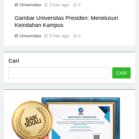
Universitas
2 hari ago
0
Gambar Universitas Presiden: Menelusuri
Keindahan Kampus
Universitas
3 hari ago
0
Cari
CARI