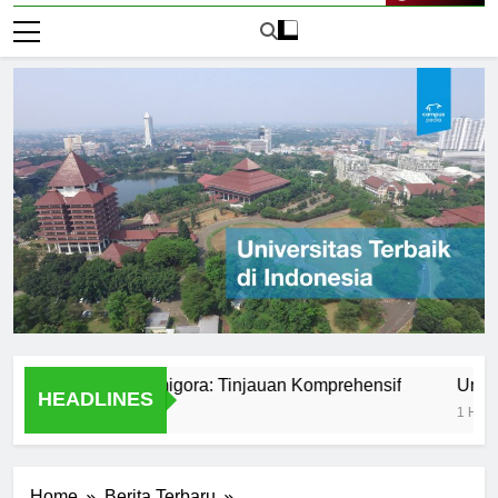
Live Now
niversitas Bumigora: Tinjauan Komprehensif
Universitas
HEADLINES
1 Hari Ago