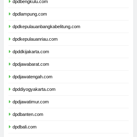
dpdbengkulu.com
dpdlampung.com
dpdkepulauanbangkabelitung.com
dpdkepulauanriau.com
dpddkijakarta.com
dpdjawabarat.com
dpdjawatengah.com
dpddiyogyakarta.com
dpdjawatimur.com
dpdbanten.com
dpdbali.com