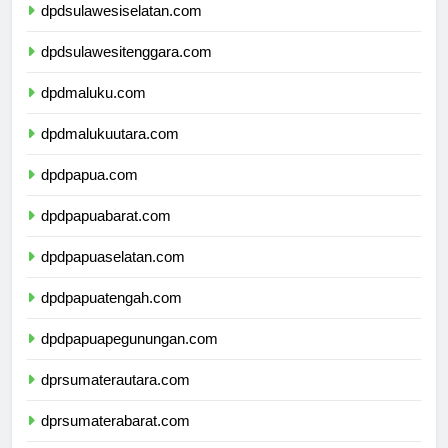
dpdsulawesiselatan.com
dpdsulawesitenggara.com
dpdmaluku.com
dpdmalukuutara.com
dpdpapua.com
dpdpapuabarat.com
dpdpapuaselatan.com
dpdpapuatengah.com
dpdpapuapegunungan.com
dprsumaterautara.com
dprsumaterabarat.com