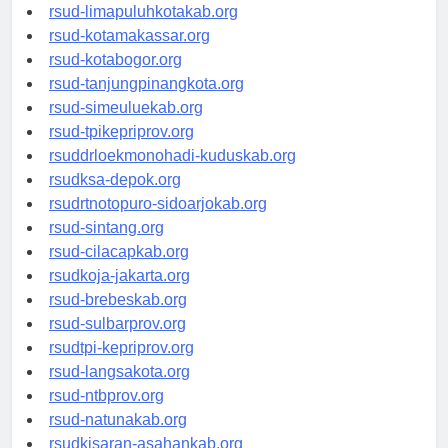
rsud-pasuruankota.org
rsud-limapuluhkotakab.org
rsud-kotamakassar.org
rsud-kotabogor.org
rsud-tanjungpinangkota.org
rsud-simeuluekab.org
rsud-tpikepriprov.org
rsuddrloekmonohadi-kuduskab.org
rsudksa-depok.org
rsudrtnotopuro-sidoarjokab.org
rsud-sintang.org
rsud-cilacapkab.org
rsudkoja-jakarta.org
rsud-brebeskab.org
rsud-sulbarprov.org
rsudtpi-kepriprov.org
rsud-langsakota.org
rsud-ntbprov.org
rsud-natunakab.org