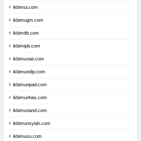
ikbimui.com
ikbimugm.com
ikbimitb.com
ikbimipb.com
ikbimunair.com
ikbimundip.com
ikbimunpad.com
ikbimunhas.com
ikbimunand.com
ikbimunsyiah.com