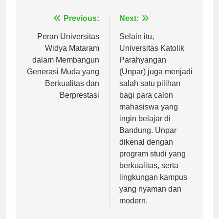
Navigasi
Previous:
Next:
pos
Peran Universitas
Selain itu,
Widya Mataram
Universitas Katolik
dalam Membangun
Parahyangan
Generasi Muda yang
(Unpar) juga menjadi
Berkualitas dan
salah satu pilihan
Berprestasi
bagi para calon
mahasiswa yang
ingin belajar di
Bandung. Unpar
dikenal dengan
program studi yang
berkualitas, serta
lingkungan kampus
yang nyaman dan
modern.