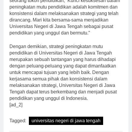
seorang tokoh pendidikan, “Kunci kesuksesan dalam
peningkatan mutu pendidikan adalah komitmen dan
konsistensi dalam melaksanakan strategi yang telah
dirancang. Mari kita bersama-sama menjadikan
Universitas Negeri di Jawa Tengah sebagai pusat
pendidikan yang unggul dan bermutu.”
Dengan demikian, strategi peningkatan mutu
pendidikan di Universitas Negeri di Jawa Tengah
merupakan sebuah tantangan yang harus dihadapi
dengan peluang-peluang yang dapat dimanfaatkan
untuk mencapai tujuan yang lebih baik. Dengan
kerjasama semua pihak dan konsistensi dalam
melaksanakan strategi, Universitas Negeri di Jawa
Tengah dapat terus berkembang dan menjadi pusat
pendidikan yang unggul di Indonesia.
[ad_2]
Tagged:
universitas negeri di jawa tengah