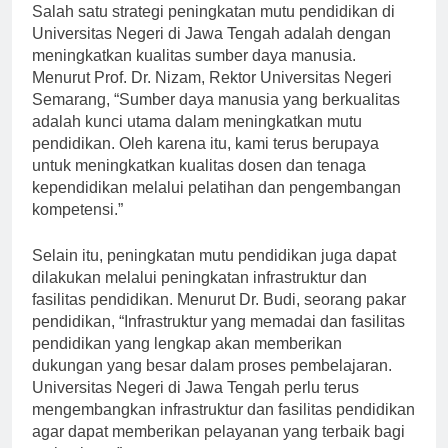
Salah satu strategi peningkatan mutu pendidikan di
Universitas Negeri di Jawa Tengah adalah dengan
meningkatkan kualitas sumber daya manusia.
Menurut Prof. Dr. Nizam, Rektor Universitas Negeri
Semarang, “Sumber daya manusia yang berkualitas
adalah kunci utama dalam meningkatkan mutu
pendidikan. Oleh karena itu, kami terus berupaya
untuk meningkatkan kualitas dosen dan tenaga
kependidikan melalui pelatihan dan pengembangan
kompetensi.”
Selain itu, peningkatan mutu pendidikan juga dapat
dilakukan melalui peningkatan infrastruktur dan
fasilitas pendidikan. Menurut Dr. Budi, seorang pakar
pendidikan, “Infrastruktur yang memadai dan fasilitas
pendidikan yang lengkap akan memberikan
dukungan yang besar dalam proses pembelajaran.
Universitas Negeri di Jawa Tengah perlu terus
mengembangkan infrastruktur dan fasilitas pendidikan