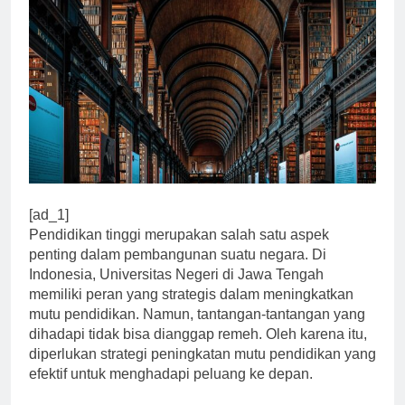
[ad_1]
Pendidikan tinggi merupakan salah satu aspek
penting dalam pembangunan suatu negara. Di
Indonesia, Universitas Negeri di Jawa Tengah
memiliki peran yang strategis dalam meningkatkan
mutu pendidikan. Namun, tantangan-tantangan yang
dihadapi tidak bisa dianggap remeh. Oleh karena itu,
diperlukan strategi peningkatan mutu pendidikan yang
efektif untuk menghadapi peluang ke depan.