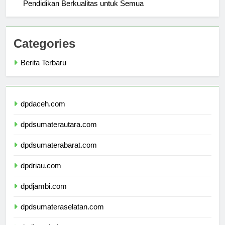
Universitas Terbuka Samarinda: Menyediakan
Pendidikan Berkualitas untuk Semua
Categories
Berita Terbaru
dpdaceh.com
dpdsumaterautara.com
dpdsumaterabarat.com
dpdriau.com
dpdjambi.com
dpdsumateraselatan.com