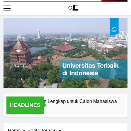
Live Now
i Aceh: Panduan Lengkap untuk Calon Mahasiswa
Menjel
HEADLINES
1 Hari A