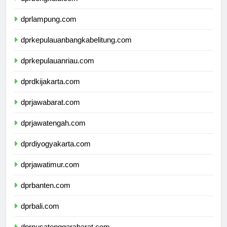
dprbengkulu.com
dprlampung.com
dprkepulauanbangkabelitung.com
dprkepulauanriau.com
dprdkijakarta.com
dprjawabarat.com
dprjawatengah.com
dprdiyogyakarta.com
dprjawatimur.com
dprbanten.com
dprbali.com