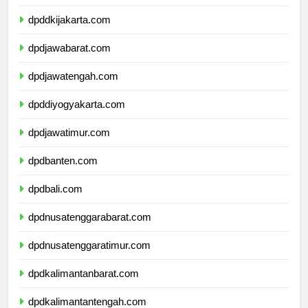
dpdkepulauanriau.com
dpddkijakarta.com
dpdjawabarat.com
dpdjawatengah.com
dpddiyogyakarta.com
dpdjawatimur.com
dpdbanten.com
dpdbali.com
dpdnusatenggarabarat.com
dpdnusatenggaratimur.com
dpdkalimantanbarat.com