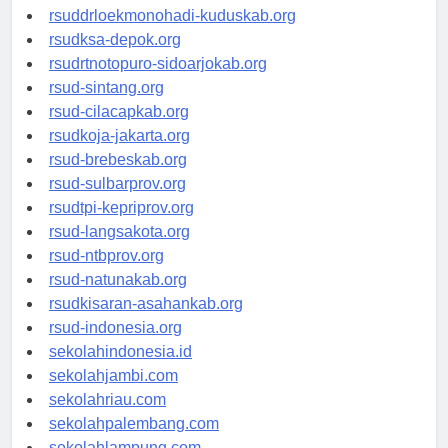
rsud-tpikepriprov.org
rsuddrloekmonohadi-kuduskab.org
rsudksa-depok.org
rsudrtnotopuro-sidoarjokab.org
rsud-sintang.org
rsud-cilacapkab.org
rsudkoja-jakarta.org
rsud-brebeskab.org
rsud-sulbarprov.org
rsudtpi-kepriprov.org
rsud-langsakota.org
rsud-ntbprov.org
rsud-natunakab.org
rsudkisaran-asahankab.org
rsud-indonesia.org
sekolahindonesia.id
sekolahjambi.com
sekolahriau.com
sekolahpalembang.com