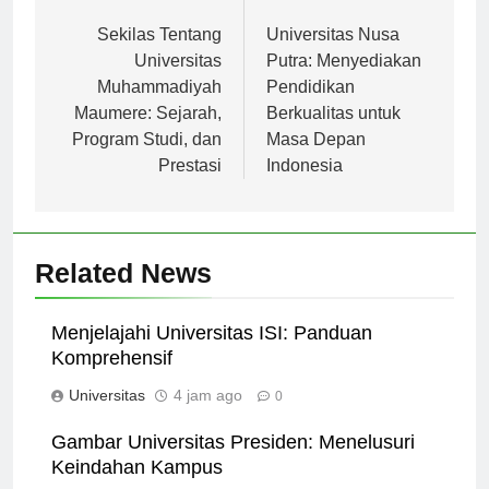
Navigasi
Previous:
Next:
pos
Sekilas Tentang
Universitas Nusa
Universitas
Putra: Menyediakan
Muhammadiyah
Pendidikan
Maumere: Sejarah,
Berkualitas untuk
Program Studi, dan
Masa Depan
Prestasi
Indonesia
Related News
Menjelajahi Universitas ISI: Panduan
Komprehensif
Universitas
4 jam ago
0
Gambar Universitas Presiden: Menelusuri
Keindahan Kampus