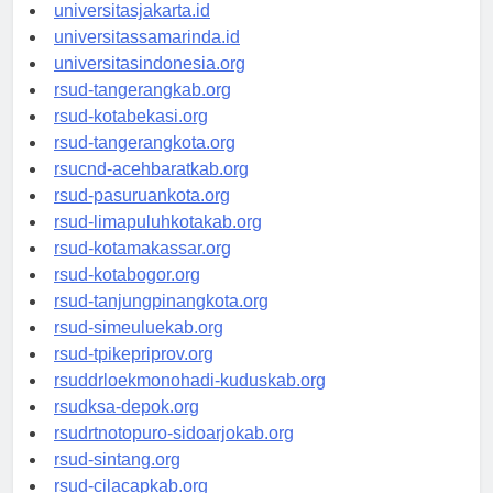
universitassalor.id
universitasjakarta.id
universitassamarinda.id
universitasindonesia.org
rsud-tangerangkab.org
rsud-kotabekasi.org
rsud-tangerangkota.org
rsucnd-acehbaratkab.org
rsud-pasuruankota.org
rsud-limapuluhkotakab.org
rsud-kotamakassar.org
rsud-kotabogor.org
rsud-tanjungpinangkota.org
rsud-simeuluekab.org
rsud-tpikepriprov.org
rsuddrloekmonohadi-kuduskab.org
rsudksa-depok.org
rsudrtnotopuro-sidoarjokab.org
rsud-sintang.org