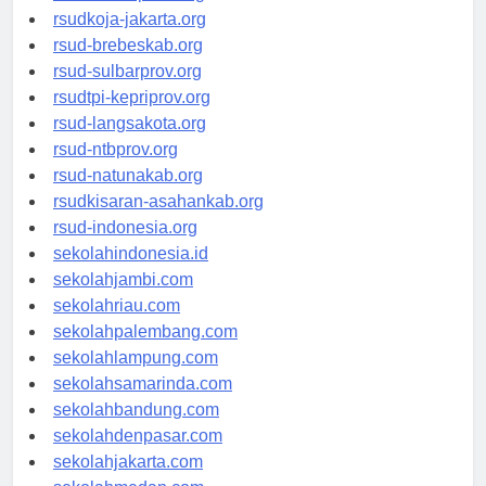
rsud-cilacapkab.org
rsudkoja-jakarta.org
rsud-brebeskab.org
rsud-sulbarprov.org
rsudtpi-kepriprov.org
rsud-langsakota.org
rsud-ntbprov.org
rsud-natunakab.org
rsudkisaran-asahankab.org
rsud-indonesia.org
sekolahindonesia.id
sekolahjambi.com
sekolahriau.com
sekolahpalembang.com
sekolahlampung.com
sekolahsamarinda.com
sekolahbandung.com
sekolahdenpasar.com
sekolahjakarta.com