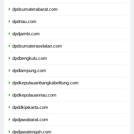
dpdsumaterautara.com
dpdsumaterabarat.com
dpdriau.com
dpdjambi.com
dpdsumateraselatan.com
dpdbengkulu.com
dpdlampung.com
dpdkepulauanbangkabelitung.com
dpdkepulauanriau.com
dpddkijakarta.com
dpdjawabarat.com