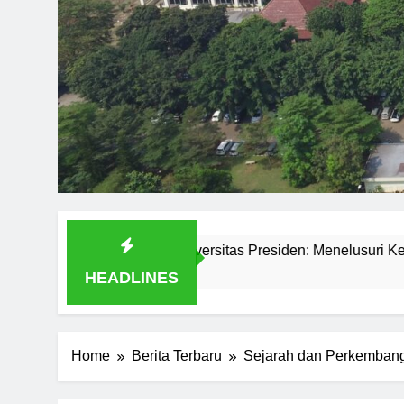
Universitas Presiden: Menelusuri Keindahan Kampus
T
o
3 
HEADLINES
Home
Berita Terbaru
Sejarah dan Perkembanga