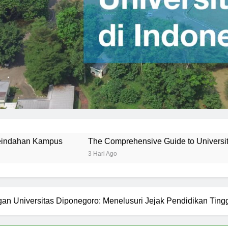
he Comprehensive Guide to Universitas Nahdlatul Wathan Mat
Hari Ago
n Universitas Diponegoro: Menelusuri Jejak Pendidikan Tingg