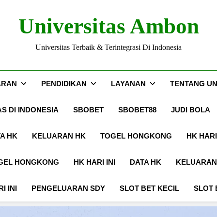
Universitas Ambon
Universitas Terbaik & Terintegrasi Di Indonesia
ARAN
PENDIDIKAN
LAYANAN
TENTANG UN
S DI INDONESIA
SBOBET
SBOBET88
JUDI BOLA
A HK
KELUARAN HK
TOGEL HONGKONG
HK HARI
GEL HONGKONG
HK HARI INI
DATA HK
KELUARAN
I INI
PENGELUARAN SDY
SLOT BET KECIL
SLOT 