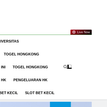
Live Now
IVERSITAS
TOGEL HONGKONG
 INI
TOGEL HONGKONG
 HK
PENGELUARAN HK
BET KECIL
SLOT BET KECIL