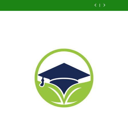
The
Universitas
Panduan
ISI:
Presiden:
Guide
Panduan
ISI:
Presiden:
Comprehensive
Bojonegoro:
Komprehensif
Panduan
Menelusuri
to
Komprehensif
Panduan
Menelusuri
Guide
Panduan
Bagi
Komprehensif
Keindahan
Universitas
Bagi
Komprehensif
Keindahan
to
Komprehensif
Calon
Kampus
Nahdlatul
Calon
Kampus
Universitas
Bagi
Mahasiswa
Wathan
Mahasiswa
Nahdlatul
Calon
Mataram
Wathan
Mahasiswa
Mataram