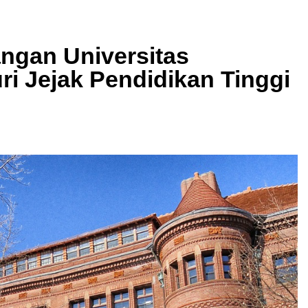
ngan Universitas
i Jejak Pendidikan Tinggi