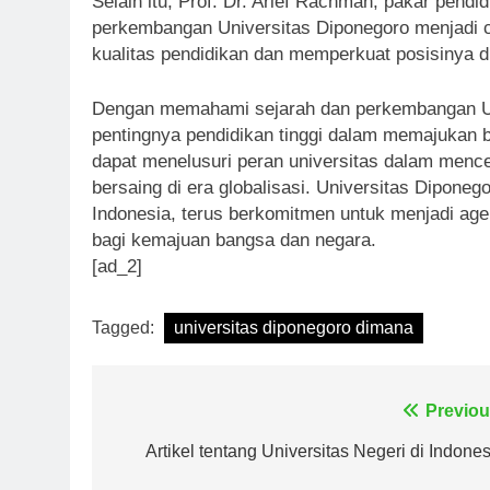
Selain itu, Prof. Dr. Arief Rachman, pakar pend
perkembangan Universitas Diponegoro menjadi c
kualitas pendidikan dan memperkuat posisinya di
Dengan memahami sejarah dan perkembangan Uni
pentingnya pendidikan tinggi dalam memajukan ban
dapat menelusuri peran universitas dalam me
bersaing di era globalisasi. Universitas Diponego
Indonesia, terus berkomitmen untuk menjadi ag
bagi kemajuan bangsa dan negara.
[ad_2]
Tagged:
universitas diponegoro dimana
Navigasi
Previou
pos
Artikel tentang Universitas Negeri di Indones