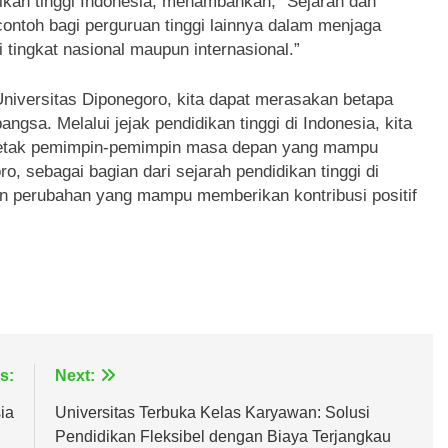
idikan tinggi Indonesia, menambahkan, “Sejarah dan
ontoh bagi perguruan tinggi lainnya dalam menjaga
 tingkat nasional maupun internasional.”
versitas Diponegoro, kita dapat merasakan betapa
gsa. Melalui jejak pendidikan tinggi di Indonesia, kita
ncetak pemimpin-pemimpin masa depan yang mampu
ro, sebagai bagian dari sejarah pendidikan tinggi di
en perubahan yang mampu memberikan kontribusi positif
s:
Next:
ia
Universitas Terbuka Kelas Karyawan: Solusi
Pendidikan Fleksibel dengan Biaya Terjangkau