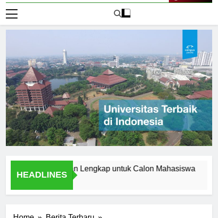
Live Now
i Aceh: Panduan Lengkap untuk Calon Mahasiswa
Menjel
HEADLINES
2 Hari A