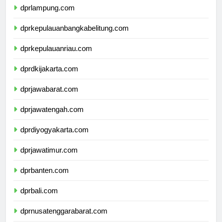
dprlampung.com
dprkepulauanbangkabelitung.com
dprkepulauanriau.com
dprdkijakarta.com
dprjawabarat.com
dprjawatengah.com
dprdiyogyakarta.com
dprjawatimur.com
dprbanten.com
dprbali.com
dprnusatenggarabarat.com