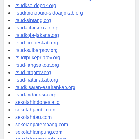
rsuddrloekmonohadi-kuduskab.org
rsudksa-depok.org
rsudrtnotopuro-sidoarjokab.org
rsud-sintang.org
rsud-cilacapkab.org
rsudkoja-jakarta.org
rsud-brebeskab.org
rsud-sulbarprov.org
rsudtpi-kepriprov.org
rsud-langsakota.org
rsud-ntbprov.org
rsud-natunakab.org
rsudkisaran-asahankab.org
rsud-indonesia.org
sekolahindonesia.id
sekolahjambi.com
sekolahriau.com
sekolahpalembang.com
sekolahlampung.com