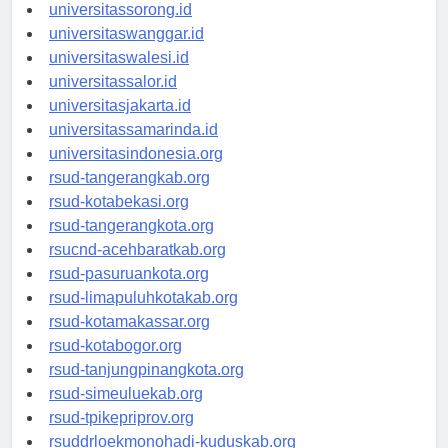
universitasmanokwari.id
universitassorong.id
universitaswanggar.id
universitaswalesi.id
universitassalor.id
universitasjakarta.id
universitassamarinda.id
universitasindonesia.org
rsud-tangerangkab.org
rsud-kotabekasi.org
rsud-tangerangkota.org
rsucnd-acehbaratkab.org
rsud-pasuruankota.org
rsud-limapuluhkotakab.org
rsud-kotamakassar.org
rsud-kotabogor.org
rsud-tanjungpinangkota.org
rsud-simeuluekab.org
rsud-tpikepriprov.org