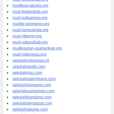
rsud-cilacapkab.org
rsudkoja-jakarta.org
rsud-brebeskab.org
rsud-sulbarprov.org
rsudtpi-kepriprov.org
rsud-langsakota.org
rsud-ntbprov.org
rsud-natunakab.org
rsudkisaran-asahankab.org
rsud-indonesia.org
sekolahindonesia.id
sekolahjambi.com
sekolahriau.com
sekolahpalembang.com
sekolahlampung.com
sekolahsamarinda.com
sekolahbandung.com
sekolahdenpasar.com
sekolahjakarta.com