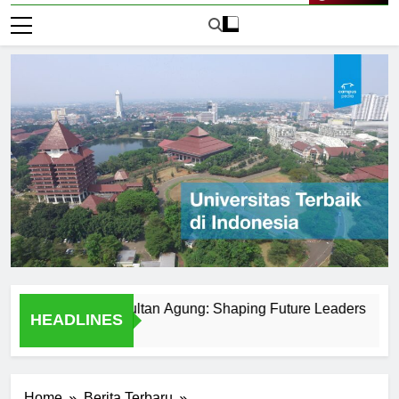
Live Now
Universitas Sultan Agung: Shaping Future Leaders
Menje
HEADLINES
1 Hari