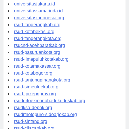
universitassalor.id
universitasjakarta.id
universitassamarinda.id
universitasindonesia.org
rsud-tangerangkab.org
rsud-kotabekasi.org
rsud-tangerangkota.org
rsucnd-acehbaratkab.org
rsud-pasuruankota.org
rsud-limapuluhkotakab.org
rsud-kotamakassar.org
rsud-kotabogor.org
rsud-tanjungpinangkota.org
rsud-simeuluekab.org
rsud-tpikepriprov.org
rsuddrloekmonohadi-kuduskab.org
rsudksa-depok.org
rsudrtnotopuro-sidoarjokab.org
rsud-sintang.org