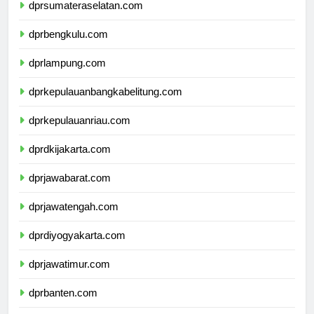
dprsumateraselatan.com
dprbengkulu.com
dprlampung.com
dprkepulauanbangkabelitung.com
dprkepulauanriau.com
dprdkijakarta.com
dprjawabarat.com
dprjawatengah.com
dprdiyogyakarta.com
dprjawatimur.com
dprbanten.com