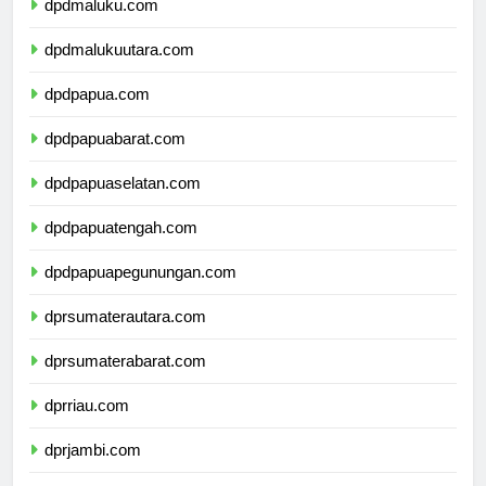
dpdmaluku.com
dpdmalukuutara.com
dpdpapua.com
dpdpapuabarat.com
dpdpapuaselatan.com
dpdpapuatengah.com
dpdpapuapegunungan.com
dprsumaterautara.com
dprsumaterabarat.com
dprriau.com
dprjambi.com