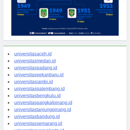
universitasaceh.id
universitasmedan.id
universitaspadang.id
universitaspekanbaru.id
universitasjambi.id
universitaspalembang.id
universitasbengkulu.id
universitaspangkalpinang.id
universitastanjungpinang.id
universitasbandung.id
universitassemarang.id