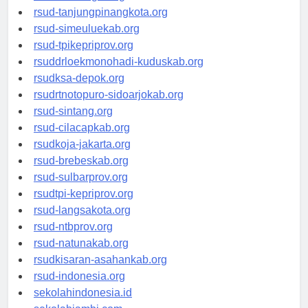
rsud-kotabogor.org
rsud-tanjungpinangkota.org
rsud-simeuluekab.org
rsud-tpikepriprov.org
rsuddrloekmonohadi-kuduskab.org
rsudksa-depok.org
rsudrtnotopuro-sidoarjokab.org
rsud-sintang.org
rsud-cilacapkab.org
rsudkoja-jakarta.org
rsud-brebeskab.org
rsud-sulbarprov.org
rsudtpi-kepriprov.org
rsud-langsakota.org
rsud-ntbprov.org
rsud-natunakab.org
rsudkisaran-asahankab.org
rsud-indonesia.org
sekolahindonesia.id