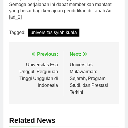
menuju pusat pendidikan unggulan di Indonesia.
Semoga perjalanan ini dapat memberikan manfaat
yang besar bagi kemajuan pendidikan di Tanah Air.
[ad_2]
Tagged:
universitas syiah kuala
Navigasi
Previous:
Next:
pos
Universitas Esa
Universitas
Unggul: Perguruan
Mulawarman:
Tinggi Unggulan di
Sejarah, Program
Indonesia
Studi, dan Prestasi
Terkini
Related News