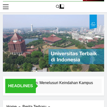
Live Now
rsitas Presiden: Menelusuri Keindahan Kampus
The Com
HEADLINES
1 Hari Ago