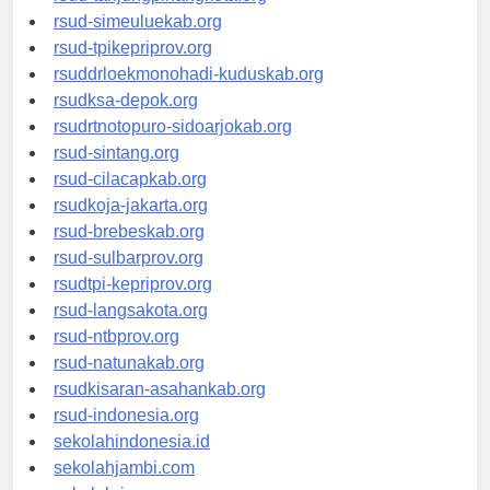
rsud-tanjungpinangkota.org
rsud-simeuluekab.org
rsud-tpikepriprov.org
rsuddrloekmonohadi-kuduskab.org
rsudksa-depok.org
rsudrtnotopuro-sidoarjokab.org
rsud-sintang.org
rsud-cilacapkab.org
rsudkoja-jakarta.org
rsud-brebeskab.org
rsud-sulbarprov.org
rsudtpi-kepriprov.org
rsud-langsakota.org
rsud-ntbprov.org
rsud-natunakab.org
rsudkisaran-asahankab.org
rsud-indonesia.org
sekolahindonesia.id
sekolahjambi.com