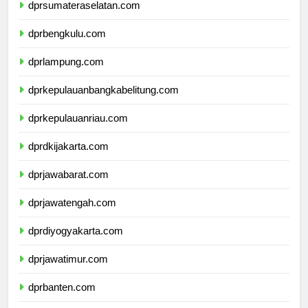
dprsumateraselatan.com
dprbengkulu.com
dprlampung.com
dprkepulauanbangkabelitung.com
dprkepulauanriau.com
dprdkijakarta.com
dprjawabarat.com
dprjawatengah.com
dprdiyogyakarta.com
dprjawatimur.com
dprbanten.com