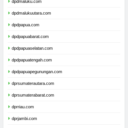
dpdmaluku.com
dpdmalukuutara.com
dpdpapua.com
dpdpapuabarat.com
dpdpapuaselatan.com
dpdpapuatengah.com
dpdpapuapegunungan.com
dprsumaterautara.com
dprsumaterabarat.com
dprriau.com
dprjambi.com