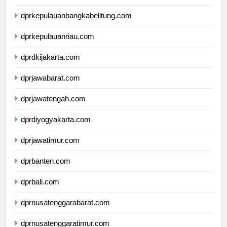
dprlampung.com
dprkepulauanbangkabelitung.com
dprkepulauanriau.com
dprdkijakarta.com
dprjawabarat.com
dprjawatengah.com
dprdiyogyakarta.com
dprjawatimur.com
dprbanten.com
dprbali.com
dprnusatenggarabarat.com