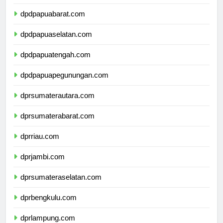
dpdpapua.com
dpdpapuabarat.com
dpdpapuaselatan.com
dpdpapuatengah.com
dpdpapuapegunungan.com
dprsumaterautara.com
dprsumaterabarat.com
dprriau.com
dprjambi.com
dprsumateraselatan.com
dprbengkulu.com