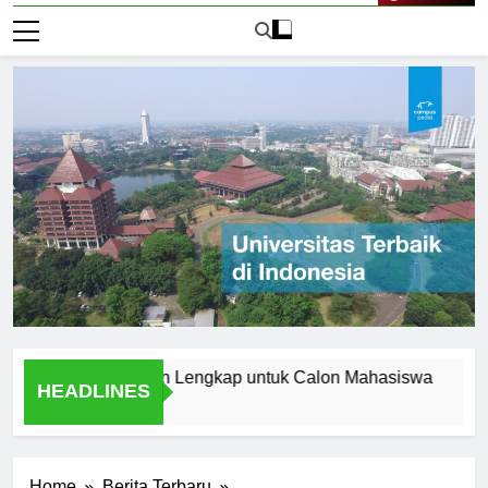
Live Now
i Aceh: Panduan Lengkap untuk Calon Mahasiswa
Menjela
HEADLINES
1 Hari Ag