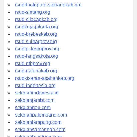
rsudksa-depok.org
rsudrtnotopuro-sidoarjokab.org
rsud-sintang.org
rsud-cilacapkab.org
rsudkoja-jakarta.org
rsud-brebeskab.org
rsud-sulbarprov.org
rsudtpi-kepriprov.org
rsud-langsakota.org
rsud-ntbprov.org
rsud-natunakab.org
rsudkisaran-asahankab.org
rsud-indonesia.org
sekolahindonesia.id
sekolahjambi.com
sekolahriau.com
sekolahpalembang.com
sekolahlampung.com
sekolahsamarinda.com