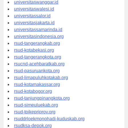
universitassorong.id
universitaswanggar.id
universitaswalesi.id
universitassalor.id
universitasjakarta.id
universitassamarinda.id
universitasindonesia.org
rsud-tangerangkab.org
rsud-kotabekasi.org
rsud-tangerangkota.org
rsucnd-acehbaratkab.org
rsud-pasuruankota.org
rsud-limapuluhkotakab.org
rsud-kotamakassar.org
rsud-kotabogor.org
rsud-tanjungpinangkota.org
rsud-simeuluekab.org
rsud-tpikepriprov.org
rsuddrloekmonohadi-kuduskab.org