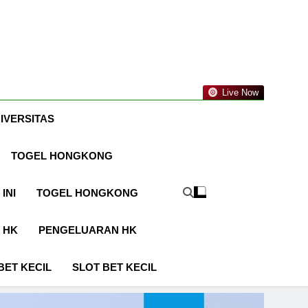
Live Now
IVERSITAS
TOGEL HONGKONG
 INI
TOGEL HONGKONG
 HK
PENGELUARAN HK
BET KECIL
SLOT BET KECIL