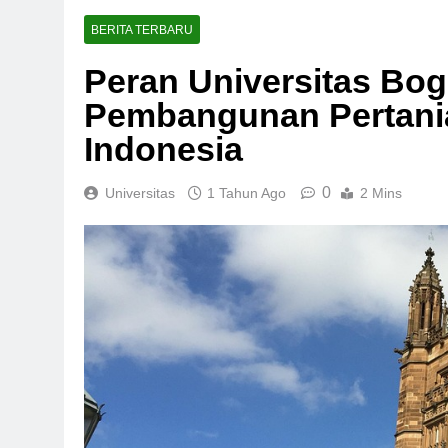
BERITA TERBARU
Peran Universitas Bo
Pembangunan Pertani
Indonesia
0
Universitas
1 Tahun Ago
2 Mins