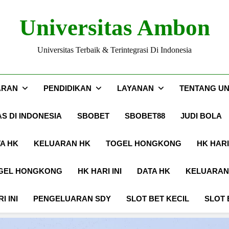
Universitas Ambon
Universitas Terbaik & Terintegrasi Di Indonesia
ARAN
PENDIDIKAN
LAYANAN
TENTANG UN
S DI INDONESIA
SBOBET
SBOBET88
JUDI BOLA
A HK
KELUARAN HK
TOGEL HONGKONG
HK HARI
GEL HONGKONG
HK HARI INI
DATA HK
KELUARAN
I INI
PENGELUARAN SDY
SLOT BET KECIL
SLOT 