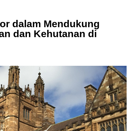
gor dalam Mendukung
an dan Kehutanan di