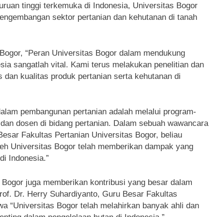
uruan tinggi terkemuka di Indonesia, Universitas Bogor
pengembangan sektor pertanian dan kehutanan di tanah
as Bogor, “Peran Universitas Bogor dalam mendukung
ia sangatlah vital. Kami terus melakukan penelitian dan
dan kualitas produk pertanian serta kehutanan di
 dalam pembangunan pertanian adalah melalui program-
li dan dosen di bidang pertanian. Dalam sebuah wawancara
Besar Fakultas Pertanian Universitas Bogor, beliau
leh Universitas Bogor telah memberikan dampak yang
di Indonesia.”
s Bogor juga memberikan kontribusi yang besar dalam
of. Dr. Herry Suhardiyanto, Guru Besar Fakultas
 “Universitas Bogor telah melahirkan banyak ahli dan