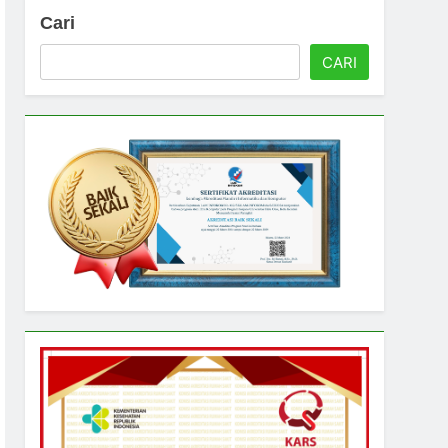
Cari
CARI