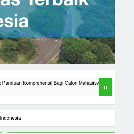
Bagi Calon Mahasiswa
Universitas Terbuka Samarinda: M
4 Hari Ago
Indonesia