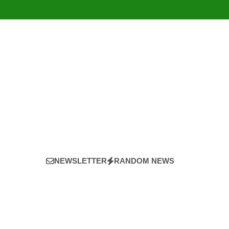
NEWSLETTER
RANDOM NEWS