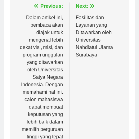
Navigasi
Previous:
Next:
pos
Dalam artikel ini,
Fasilitas dan
pembaca akan
Layanan yang
diajak untuk
Ditawarkan oleh
mengenal lebih
Universitas
dekat visi, misi, dan
Nahdlatul Ulama
program unggulan
Surabaya
yang ditawarkan
oleh Universitas
Satya Negara
Indonesia. Dengan
memahami hal ini,
calon mahasiswa
dapat membuat
keputusan yang
lebih baik dalam
memilih perguruan