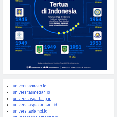
universitasaceh.id
universitasmedan.id
universitaspadang.id
universitaspekanbaru.id
universitasjambi.id