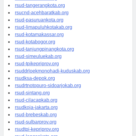
rsud-kotabekasi.org
rsud-tangerangkota.org
rsucnd-acehbaratkab.org
rsud-pasuruankota.org
rsud-limapuluhkotakab.org
rsud-kotamakassar.org
rsud-kotabogor.org
rsud-tanjungpinangkota.org
rsud-simeuluekab.org
rsud-tpikepriprov.org
rsuddrloekmonohadi-kuduskab.org
rsudksa-depok.org
rsudrtnotopuro-sidoarjokab.org
rsud-sintang.org
rsud-cilacapkab.org
rsudkoja-jakarta.org
rsud-brebeskab.org
rsud-sulbarprov.org
rsudtpi-kepriprov.org