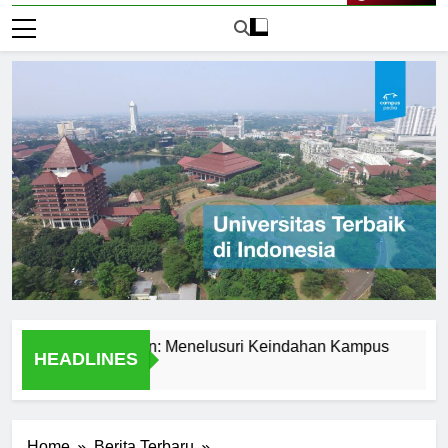
Live Now
rsitas Presiden: Menelusuri Keindahan Kampus
The Com
HEADLINES
2 Hari Ago