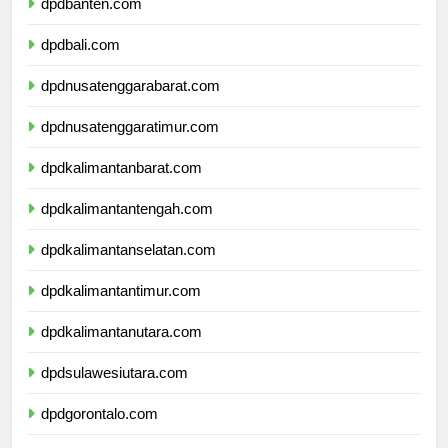
dpdbanten.com
dpdbali.com
dpdnusatenggarabarat.com
dpdnusatenggaratimur.com
dpdkalimantanbarat.com
dpdkalimantantengah.com
dpdkalimantanselatan.com
dpdkalimantantimur.com
dpdkalimantanutara.com
dpdsulawesiutara.com
dpdgorontalo.com