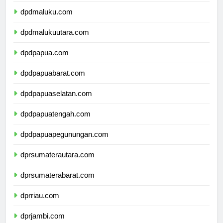
dpdsulawesitenggara.com
dpdmaluku.com
dpdmalukuutara.com
dpdpapua.com
dpdpapuabarat.com
dpdpapuaselatan.com
dpdpapuatengah.com
dpdpapuapegunungan.com
dprsumaterautara.com
dprsumaterabarat.com
dprriau.com