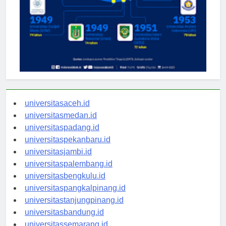
universitasaceh.id
universitasmedan.id
universitaspadang.id
universitaspekanbaru.id
universitasjambi.id
universitaspalembang.id
universitasbengkulu.id
universitaspangkalpinang.id
universitastanjungpinang.id
universitasbandung.id