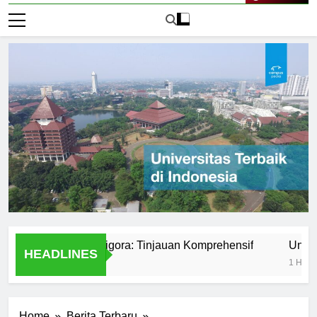
Live Now
iversitas Bumigora: Tinjauan Komprehensif
Universitas
HEADLINES
1 Hari Ago