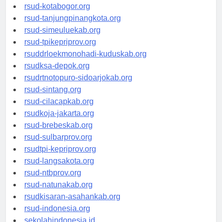
rsud-kotamakassar.org
rsud-kotabogor.org
rsud-tanjungpinangkota.org
rsud-simeuluekab.org
rsud-tpikepriprov.org
rsuddrloekmonohadi-kuduskab.org
rsudksa-depok.org
rsudrtnotopuro-sidoarjokab.org
rsud-sintang.org
rsud-cilacapkab.org
rsudkoja-jakarta.org
rsud-brebeskab.org
rsud-sulbarprov.org
rsudtpi-kepriprov.org
rsud-langsakota.org
rsud-ntbprov.org
rsud-natunakab.org
rsudkisaran-asahankab.org
rsud-indonesia.org