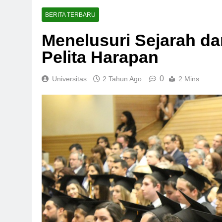
BERITA TERBARU
Menelusuri Sejarah da
Pelita Harapan
0
Universitas
2 Tahun Ago
2 Mins