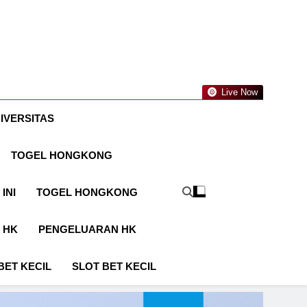
Live Now
IVERSITAS
TOGEL HONGKONG
 INI
TOGEL HONGKONG
 HK
PENGELUARAN HK
BET KECIL
SLOT BET KECIL