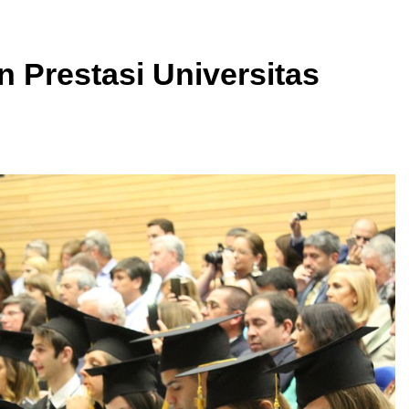
n Prestasi Universitas