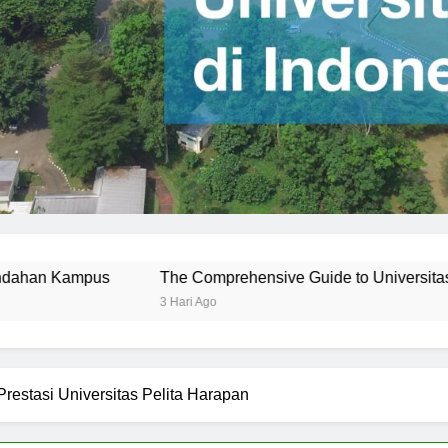
Comprehensive Guide to Universitas Nahdlatul Wathan Matar
i Ago
restasi Universitas Pelita Harapan