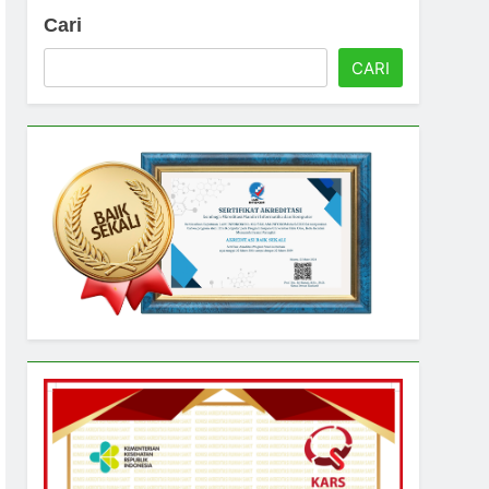
Cari
CARI