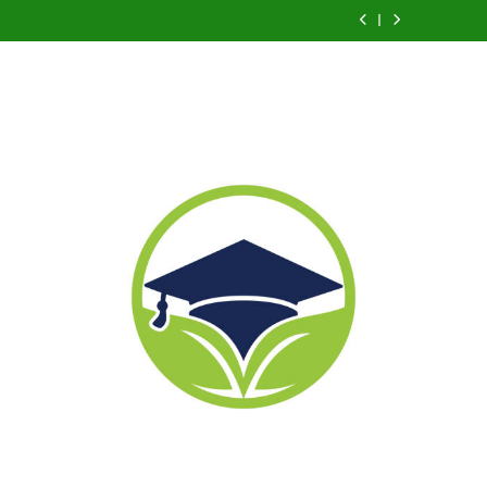
The
Universitas
Panduan
ISI:
Presiden:
Guide
Panduan
ISI:
Presiden:
Comprehensive
Bojonegoro:
Komprehensif
Panduan
Menelusuri
to
Komprehensif
Panduan
Menelusuri
Guide
Panduan
Bagi
Komprehensif
Keindahan
Universitas
Bagi
Komprehensif
Keindahan
to
Komprehensif
Calon
Kampus
Nahdlatul
Calon
Kampus
Universitas
Bagi
Mahasiswa
Wathan
Mahasiswa
Nahdlatul
Calon
Mataram
Wathan
Mahasiswa
Mataram