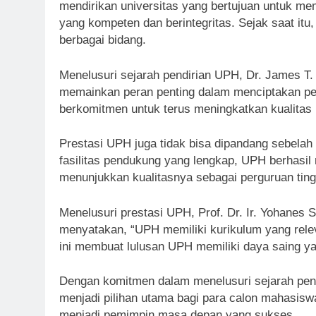
mendirikan universitas yang bertujuan untuk m
yang kompeten dan berintegritas. Sejak saat itu
berbagai bidang.
Menelusuri sejarah pendirian UPH, Dr. James T
memainkan peran penting dalam menciptakan per
berkomitmen untuk terus meningkatkan kualitas 
Prestasi UPH juga tidak bisa dipandang sebelah
fasilitas pendukung yang lengkap, UPH berhasil
menunjukkan kualitasnya sebagai perguruan ting
Menelusuri prestasi UPH, Prof. Dr. Ir. Yohanes 
menyatakan, “UPH memiliki kurikulum yang releva
ini membuat lulusan UPH memiliki daya saing yang
Dengan komitmen dalam menelusuri sejarah pend
menjadi pilihan utama bagi para calon mahasisw
menjadi pemimpin masa depan yang sukses.