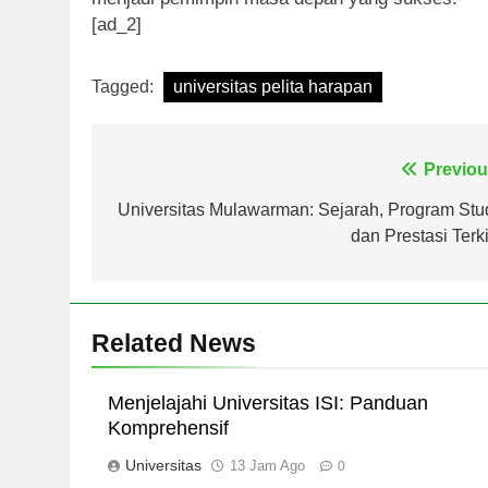
[ad_2]
Tagged:
universitas pelita harapan
Navigasi
Previou
pos
Universitas Mulawarman: Sejarah, Program Stud
dan Prestasi Terki
Related News
Menjelajahi Universitas ISI: Panduan
Komprehensif
Universitas
13 Jam Ago
0