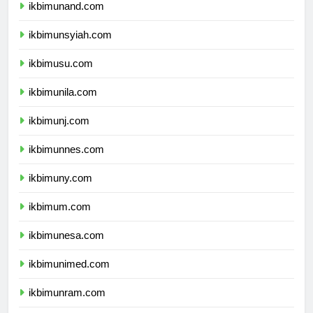
ikbimunand.com
ikbimunsyiah.com
ikbimusu.com
ikbimunila.com
ikbimunj.com
ikbimunnes.com
ikbimuny.com
ikbimum.com
ikbimunesa.com
ikbimunimed.com
ikbimunram.com