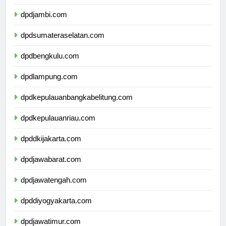
dpdriau.com
dpdjambi.com
dpdsumateraselatan.com
dpdbengkulu.com
dpdlampung.com
dpdkepulauanbangkabelitung.com
dpdkepulauanriau.com
dpddkijakarta.com
dpdjawabarat.com
dpdjawatengah.com
dpddiyogyakarta.com