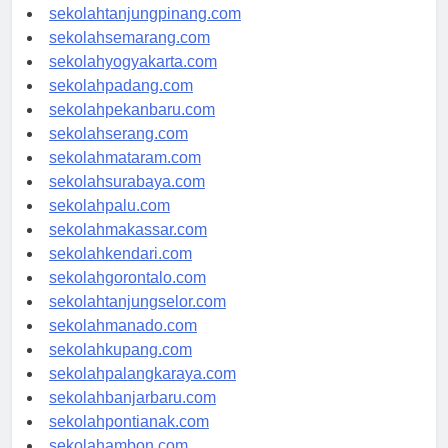
sekolahpangkalpinang.com
sekolahtanjungpinang.com
sekolahsemarang.com
sekolahyogyakarta.com
sekolahpadang.com
sekolahpekanbaru.com
sekolahserang.com
sekolahmataram.com
sekolahsurabaya.com
sekolahpalu.com
sekolahmakassar.com
sekolahkendari.com
sekolahgorontalo.com
sekolahtanjungselor.com
sekolahmanado.com
sekolahkupang.com
sekolahpalangkaraya.com
sekolahbanjarbaru.com
sekolahpontianak.com