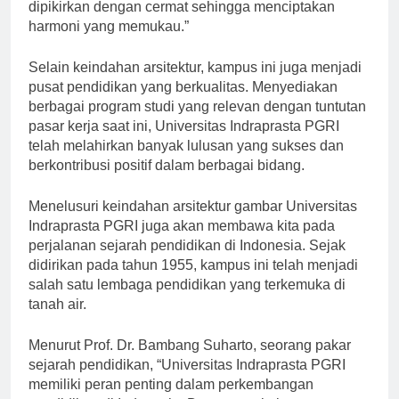
tradisional dalam arsitektur bangunan. Setiap detail
dipikirkan dengan cermat sehingga menciptakan
harmoni yang memukau.”
Selain keindahan arsitektur, kampus ini juga menjadi
pusat pendidikan yang berkualitas. Menyediakan
berbagai program studi yang relevan dengan tuntutan
pasar kerja saat ini, Universitas Indraprasta PGRI
telah melahirkan banyak lulusan yang sukses dan
berkontribusi positif dalam berbagai bidang.
Menelusuri keindahan arsitektur gambar Universitas
Indraprasta PGRI juga akan membawa kita pada
perjalanan sejarah pendidikan di Indonesia. Sejak
didirikan pada tahun 1955, kampus ini telah menjadi
salah satu lembaga pendidikan yang terkemuka di
tanah air.
Menurut Prof. Dr. Bambang Suharto, seorang pakar
sejarah pendidikan, “Universitas Indraprasta PGRI