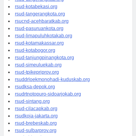
rsud-tangerangkab.org
rsud-kotabekasi.org
rsud-tangerangkota.org
rsucnd-acehbaratkab.org
rsud-pasuruankota.org
rsud-limapuluhkotakab.org
rsud-kotamakassar.org
rsud-kotabogor.org
rsud-tanjungpinangkota.org
rsud-simeuluekab.org
rsud-tpikepriprov.org
rsuddrloekmonohadi-kuduskab.org
rsudksa-depok.org
rsudrtnotopuro-sidoarjokab.org
rsud-sintang.org
rsud-cilacapkab.org
rsudkoja-jakarta.org
rsud-brebeskab.org
rsud-sulbarprov.org