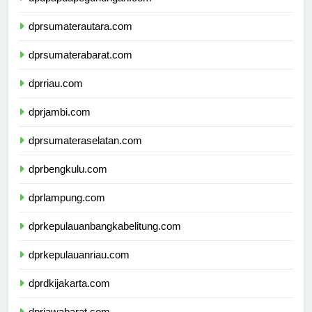
dpdpapuapegunungan.com
dprsumaterautara.com
dprsumaterabarat.com
dprriau.com
dprjambi.com
dprsumateraselatan.com
dprbengkulu.com
dprlampung.com
dprkepulauanbangkabelitung.com
dprkepulauanriau.com
dprdkijakarta.com