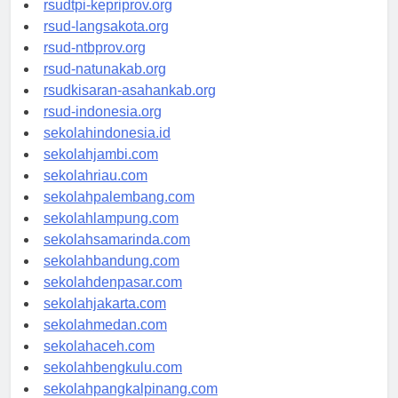
rsudtpi-kepriprov.org
rsud-langsakota.org
rsud-ntbprov.org
rsud-natunakab.org
rsudkisaran-asahankab.org
rsud-indonesia.org
sekolahindonesia.id
sekolahjambi.com
sekolahriau.com
sekolahpalembang.com
sekolahlampung.com
sekolahsamarinda.com
sekolahbandung.com
sekolahdenpasar.com
sekolahjakarta.com
sekolahmedan.com
sekolahaceh.com
sekolahbengkulu.com