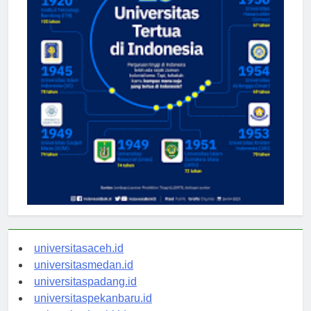
universitasaceh.id
universitasmedan.id
universitaspadang.id
universitaspekanbaru.id