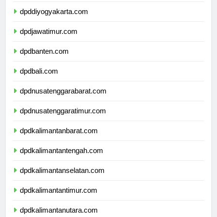
dpdjawatengah.com
dpddiyogyakarta.com
dpdjawatimur.com
dpdbanten.com
dpdbali.com
dpdnusatenggarabarat.com
dpdnusatenggaratimur.com
dpdkalimantanbarat.com
dpdkalimantantengah.com
dpdkalimantanselatan.com
dpdkalimantantimur.com