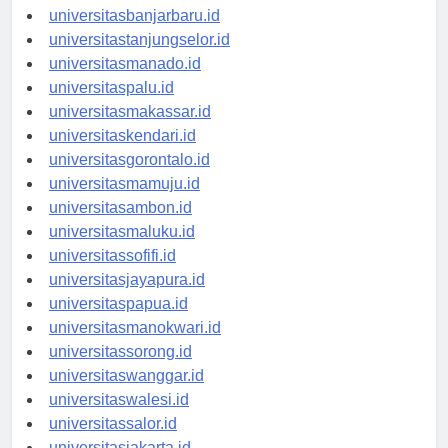
universitaspalangkaraya.id
universitasbanjarbaru.id
universitastanjungselor.id
universitasmanado.id
universitaspalu.id
universitasmakassar.id
universitaskendari.id
universitasgorontalo.id
universitasmamuju.id
universitasambon.id
universitasmaluku.id
universitassofifi.id
universitasjayapura.id
universitaspapua.id
universitasmanokwari.id
universitassorong.id
universitaswanggar.id
universitaswalesi.id
universitassalor.id