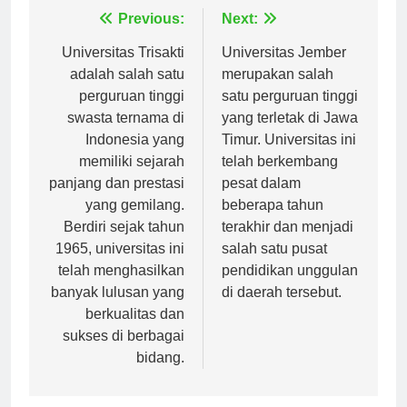
Navigasi
Previous:
Next:
pos
Universitas Trisakti
Universitas Jember
adalah salah satu
merupakan salah
perguruan tinggi
satu perguruan tinggi
swasta ternama di
yang terletak di Jawa
Indonesia yang
Timur. Universitas ini
memiliki sejarah
telah berkembang
panjang dan prestasi
pesat dalam
yang gemilang.
beberapa tahun
Berdiri sejak tahun
terakhir dan menjadi
1965, universitas ini
salah satu pusat
telah menghasilkan
pendidikan unggulan
banyak lulusan yang
di daerah tersebut.
berkualitas dan
sukses di berbagai
bidang.