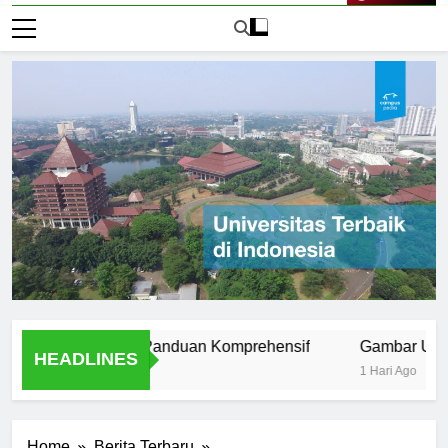
Live Now
iversitas ISI: Panduan Komprehensif
Gambar Universita
HEADLINES
1 Hari Ago