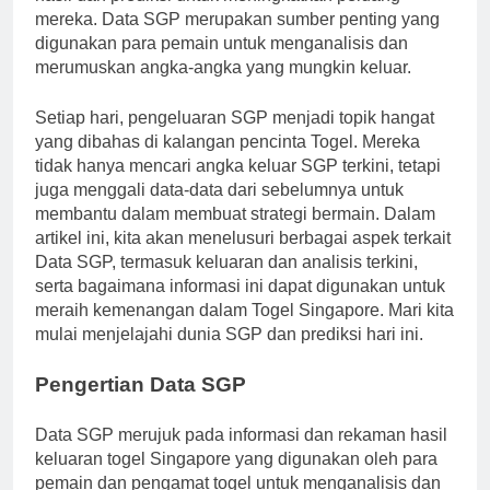
hasil dan prediksi untuk meningkatkan peluang
mereka. Data SGP merupakan sumber penting yang
digunakan para pemain untuk menganalisis dan
merumuskan angka-angka yang mungkin keluar.
Setiap hari, pengeluaran SGP menjadi topik hangat
yang dibahas di kalangan pencinta Togel. Mereka
tidak hanya mencari angka keluar SGP terkini, tetapi
juga menggali data-data dari sebelumnya untuk
membantu dalam membuat strategi bermain. Dalam
artikel ini, kita akan menelusuri berbagai aspek terkait
Data SGP, termasuk keluaran dan analisis terkini,
serta bagaimana informasi ini dapat digunakan untuk
meraih kemenangan dalam Togel Singapore. Mari kita
mulai menjelajahi dunia SGP dan prediksi hari ini.
Pengertian Data SGP
Data SGP merujuk pada informasi dan rekaman hasil
keluaran togel Singapore yang digunakan oleh para