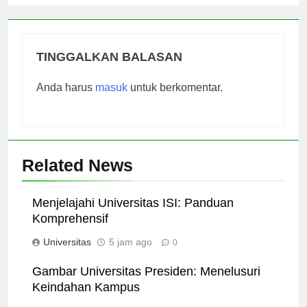
TINGGALKAN BALASAN
Anda harus
masuk
untuk berkomentar.
Related News
Menjelajahi Universitas ISI: Panduan
Komprehensif
Universitas
5 jam ago
0
Gambar Universitas Presiden: Menelusuri
Keindahan Kampus