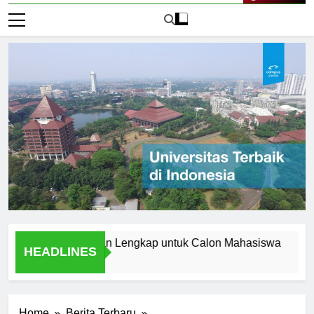
Live Now
i Aceh: Panduan Lengkap untuk Calon Mahasiswa
Menjel
HEADLINES
2 Hari A