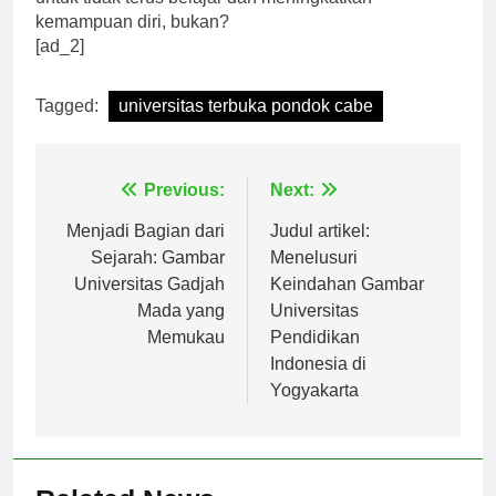
untuk tidak terus belajar dan meningkatkan
kemampuan diri, bukan?
[ad_2]
Tagged:
universitas terbuka pondok cabe
Navigasi
Previous:
Next:
pos
Menjadi Bagian dari
Judul artikel:
Sejarah: Gambar
Menelusuri
Universitas Gadjah
Keindahan Gambar
Mada yang
Universitas
Memukau
Pendidikan
Indonesia di
Yogyakarta