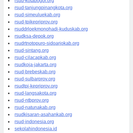
rsud-kotabogor.org
rsud-tanjungpinangkota.org
rsud-simeuluekab.org
rsud-tpikepriprov.org
rsuddrloekmonohadi-kuduskab.org
rsudksa-depok.org
rsudrtnotopuro-sidoarjokab.org
rsud-sintang.org
rsud-cilacapkab.org
rsudkoja-jakarta.org
rsud-brebeskab.org
rsud-sulbarprov.org
rsudtpi-kepriprov.org
rsud-langsakota.org
rsud-ntbprov.org
rsud-natunakab.org
rsudkisaran-asahankab.org
rsud-indonesia.org