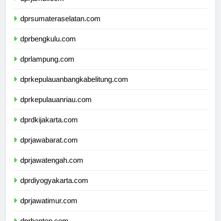
dprjambi.com
dprsumateraselatan.com
dprbengkulu.com
dprlampung.com
dprkepulauanbangkabelitung.com
dprkepulauanriau.com
dprdkijakarta.com
dprjawabarat.com
dprjawatengah.com
dprdiyogyakarta.com
dprjawatimur.com