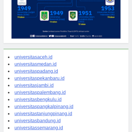
universitasaceh.id
universitasmedan.id
universitaspadang.id
universitaspekanbaru.id
universitasjambi.id
universitaspalembang.id
universitasbengkulu.id
universitaspangkalpinang.id
universitastanjungpinang.id
universitasbandung.id