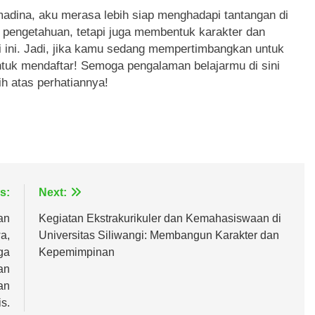
adina, aku merasa lebih siap menghadapi tantangan di
 pengetahuan, tetapi juga membentuk karakter dan
i ini. Jadi, jika kamu sedang mempertimbangkan untuk
untuk mendaftar! Semoga pengalaman belajarmu di sini
h atas perhatiannya!
s:
Next:
an
Kegiatan Ekstrakurikuler dan Kemahasiswaan di
a,
Universitas Siliwangi: Membangun Karakter dan
ga
Kepemimpinan
an
an
s.