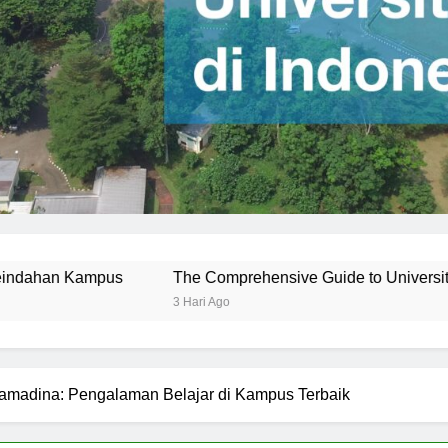
The Comprehensive Guide to Universitas Nahdlatul Wathan M
3 Hari Ago
aramadina: Pengalaman Belajar di Kampus Terbaik