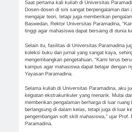
Saat pertama kali kuliah di Universitas Parama
Dosen-dosen di sini sangat berpengalaman dan 
mengajar teori, tetapi juga memberikan pengalam
Baswedan, Rektor Universitas Paramadina, “Kam
tinggi agar mahasiswa dapat bersaing di dunia k
Selain itu, fasilitas di Universitas Paramadina
koleksi buku dan jurnal yang sangat kaya, seh
mengembangkan pengetahuan. “Kami terus berusa
kampus agar mahasiswa dapat belajar dengan nya
Yayasan Paramadina.
Selama kuliah di Universitas Paramadina, aku j
kegiatan ekstrakurikuler yang menarik. Mulai da
memberikan pengalaman berharga di luar ruang 
berlangsung di dalam kelas, tetapi juga di luar
pengembangan soft skill mahasiswa,” ujar Prof
Paramadina.