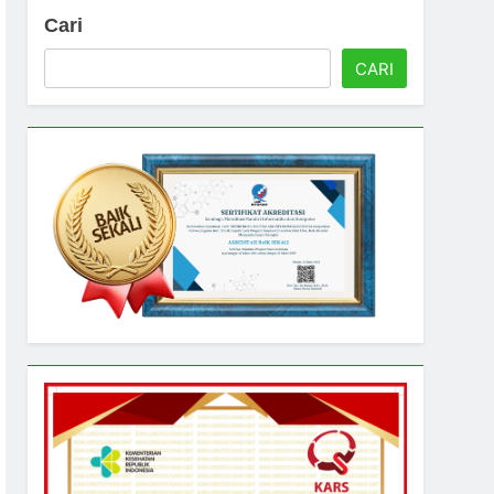
Cari
CARI