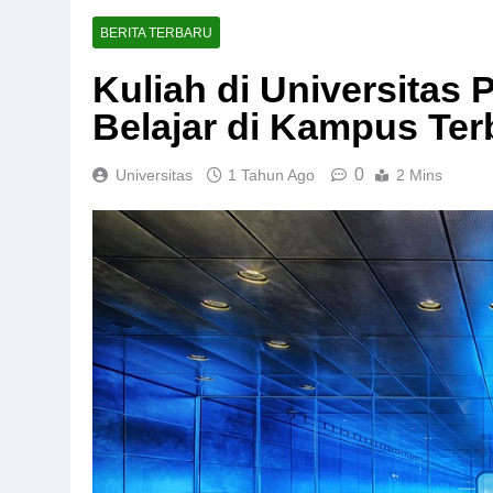
BERITA TERBARU
Kuliah di Universitas
Belajar di Kampus Ter
0
Universitas
1 Tahun Ago
2 Mins