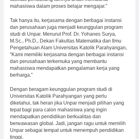
fasilitas pendukung lainnya untuk membantu
mahasiswa dalam proses belajar mengajar.”
Tak hanya itu, kerjasama dengan berbagai instansi
dan perusahaan juga menjadi keunggulan program
studi di Unpar. Menurut Prof. Dr. Yohanes Surya,
M.Sc., Ph.D., Dekan Fakultas Matematika dan Ilmu
Pengetahuan Alam Universitas Katolik Parahyangan,
“Kami memiliki kerjasama dengan berbagai instansi
dan perusahaan terkemuka yang membantu
mahasiswa mendapatkan pengalaman kerja yang
berharga.”
Dengan beragam keunggulan program studi di
Universitas Katolik Parahyangan yang perlu
diketahui, tak heran jika Unpar menjadi pilihan yang
tepat bagi para calon mahasiswa yang ingin
mendapatkan pendidikan berkualitas dan
berwawasan global. Jadi, jangan ragu untuk memilih
Unpar sebagai tempat untuk menempuh pendidikan