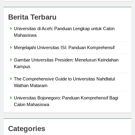
Berita Terbaru
Universitas di Aceh: Panduan Lengkap untuk Calon
Mahasiswa
Menjelajahi Universitas ISI: Panduan Komprehensif
Gambar Universitas Presiden: Menelusuri Keindahan
Kampus
The Comprehensive Guide to Universitas Nahdlatul
Wathan Mataram
Universitas Bojonegoro: Panduan Komprehensif Bagi
Calon Mahasiswa
Categories