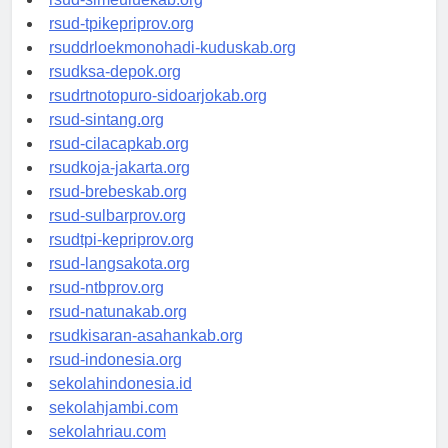
rsud-simeuluekab.org
rsud-tpikepriprov.org
rsuddrloekmonohadi-kuduskab.org
rsudksa-depok.org
rsudrtnotopuro-sidoarjokab.org
rsud-sintang.org
rsud-cilacapkab.org
rsudkoja-jakarta.org
rsud-brebeskab.org
rsud-sulbarprov.org
rsudtpi-kepriprov.org
rsud-langsakota.org
rsud-ntbprov.org
rsud-natunakab.org
rsudkisaran-asahankab.org
rsud-indonesia.org
sekolahindonesia.id
sekolahjambi.com