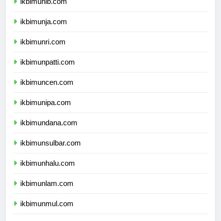
ikbimunib.com
ikbimunja.com
ikbimunri.com
ikbimunpatti.com
ikbimuncen.com
ikbimunipa.com
ikbimundana.com
ikbimunsulbar.com
ikbimunhalu.com
ikbimunlam.com
ikbimunmul.com