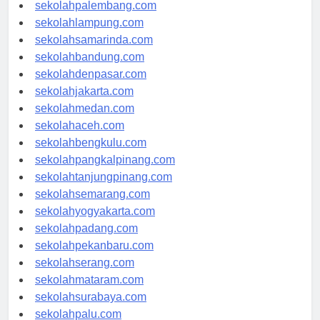
sekolahriau.com
sekolahpalembang.com
sekolahlampung.com
sekolahsamarinda.com
sekolahbandung.com
sekolahdenpasar.com
sekolahjakarta.com
sekolahmedan.com
sekolahaceh.com
sekolahbengkulu.com
sekolahpangkalpinang.com
sekolahtanjungpinang.com
sekolahsemarang.com
sekolahyogyakarta.com
sekolahpadang.com
sekolahpekanbaru.com
sekolahserang.com
sekolahmataram.com
sekolahsurabaya.com