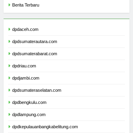
Berita Terbaru
dpdaceh.com
dpdsumaterautara.com
dpdsumaterabarat.com
dpdriau.com
dpdjambi.com
dpdsumateraselatan.com
dpdbengkulu.com
dpdlampung.com
dpdkepulauanbangkabelitung.com