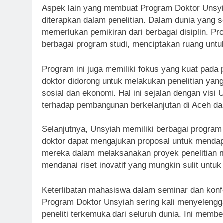
Aspek lain yang membuat Program Doktor Unsyia
diterapkan dalam penelitian. Dalam dunia yang
memerlukan pemikiran dari berbagai disiplin. P
berbagai program studi, menciptakan ruang untu
Program ini juga memiliki fokus yang kuat pada
doktor didorong untuk melakukan penelitian ya
sosial dan ekonomi. Hal ini sejalan dengan visi 
terhadap pembangunan berkelanjutan di Aceh da
Selanjutnya, Unsyiah memiliki berbagai progra
doktor dapat mengajukan proposal untuk mendap
mereka dalam melaksanakan proyek penelitian me
mendanai riset inovatif yang mungkin sulit untuk
Keterlibatan mahasiswa dalam seminar dan konfe
Program Doktor Unsyiah sering kali menyeleng
peneliti terkemuka dari seluruh dunia. Ini mem