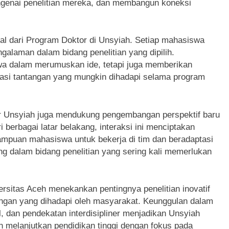
ngenai penelitian mereka, dan membangun koneksi
ral dari Program Doktor di Unsyiah. Setiap mahasiswa
galaman dalam bidang penelitian yang dipilih.
a dalam merumuskan ide, tetapi juga memberikan
asi tantangan yang mungkin dihadapi selama program
Unsyiah juga mendukung pengembangan perspektif baru
berbagai latar belakang, interaksi ini menciptakan
ampuan mahasiswa untuk bekerja di tim dan beradaptasi
ing dalam bidang penelitian yang sering kali memerlukan
sitas Aceh menekankan pentingnya penelitian inovatif
ngan yang dihadapi oleh masyarakat. Keunggulan dalam
ial, dan pendekatan interdisipliner menjadikan Unsyiah
in melanjutkan pendidikan tinggi dengan fokus pada