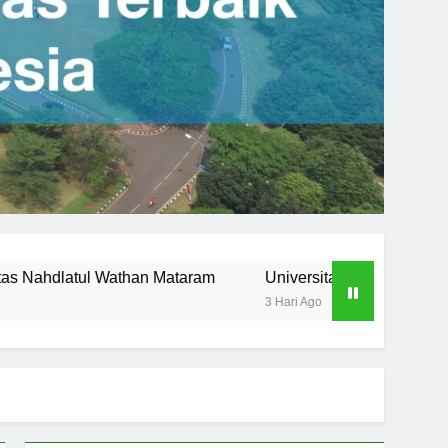
Mataram
Universitas Bojonegoro: Panduan Komprehensi
3 Hari Ago