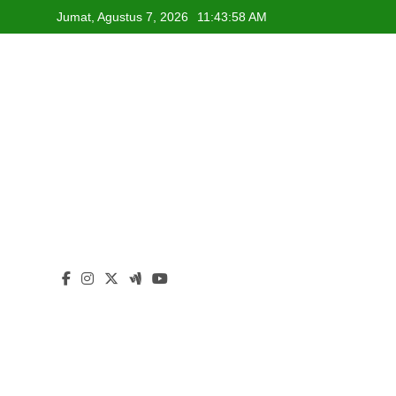
Skip
Jumat, Agustus 7, 2026
11:44:00 AM
to
content