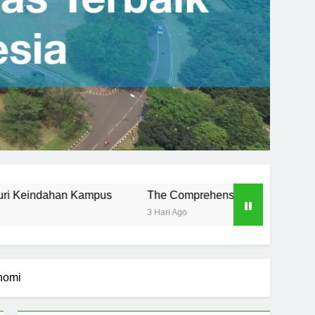
The Comprehensive Guide to Universitas Nahdlatul Wat
3 Hari Ago
nomi