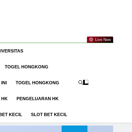
Live Now
IVERSITAS
TOGEL HONGKONG
 INI
TOGEL HONGKONG
 HK
PENGELUARAN HK
BET KECIL
SLOT BET KECIL