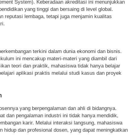
ement System). Keberadaan akreditasi ini menunjukkan
idikan yang tinggi dan bersaing di level global.
n reputasi lembaga, tetapi juga menjamin kualitas
ri.
perkembangan terkini dalam dunia ekonomi dan bisnis.
ikulum ini mencakup materi-materi yang diambil dari
sikan teori dan praktik, mahasiswa tidak hanya belajar
ajari aplikasi praktis melalui studi kasus dan proyek
n
osennya yang berpengalaman dan ahli di bidangnya.
t dan pengalaman industri ini tidak hanya mendidik,
bangan karir. Melalui interaksi langsung, mahasiswa
 hidup dan profesional dosen, yang dapat meningkatkan