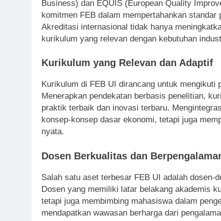
Business) dan EQUIS (European Quality Improv
komitmen FEB dalam mempertahankan standar pend
Akreditasi internasional tidak hanya meningkatka
kurikulum yang relevan dengan kebutuhan indust
Kurikulum yang Relevan dan Adaptif
Kurikulum di FEB UI dirancang untuk mengikuti 
Menerapkan pendekatan berbasis penelitian, kur
praktik terbaik dan inovasi terbaru. Mengintegra
konsep-konsep dasar ekonomi, tetapi juga mempel
nyata.
Dosen Berkualitas dan Berpengalama
Salah satu aset terbesar FEB UI adalah dosen-d
Dosen yang memiliki latar belakang akademis kua
tetapi juga membimbing mahasiswa dalam pengem
mendapatkan wawasan berharga dari pengalaman