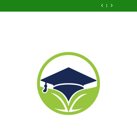
Gambar
The
Guide
Aceh:
ISI:
Presiden:
Guide
Aceh:
ISI:
Universitas
Comprehensive
to
Panduan
Panduan
Menelusuri
to
Panduan
Panduan
Presiden:
Guide
Universitas
Lengkap
Komprehensif
Keindahan
Universitas
Lengkap
Komprehensif
Menelusuri
to
Nahdlatul
untuk
Kampus
Nahdlatul
untuk
Keindahan
Universitas
Wathan
Calon
Wathan
Calon
Kampus
Nahdlatul
Mataram
Mahasiswa
Mataram
Mahasiswa
Wathan
Mataram