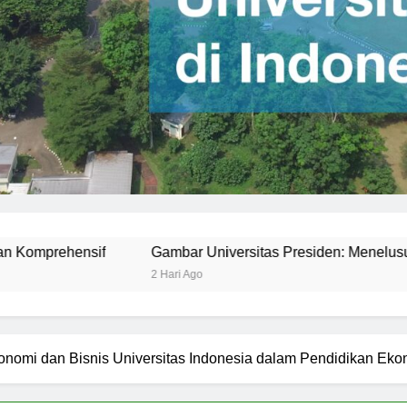
Gambar Universitas Presiden: Menelusuri Keindahan Kampus
2 Hari Ago
nomi dan Bisnis Universitas Indonesia dalam Pendidikan Eko