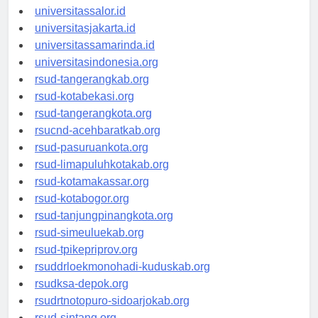
universitaswalesi.id
universitassalor.id
universitasjakarta.id
universitassamarinda.id
universitasindonesia.org
rsud-tangerangkab.org
rsud-kotabekasi.org
rsud-tangerangkota.org
rsucnd-acehbaratkab.org
rsud-pasuruankota.org
rsud-limapuluhkotakab.org
rsud-kotamakassar.org
rsud-kotabogor.org
rsud-tanjungpinangkota.org
rsud-simeuluekab.org
rsud-tpikepriprov.org
rsuddrloekmonohadi-kuduskab.org
rsudksa-depok.org
rsudrtnotopuro-sidoarjokab.org