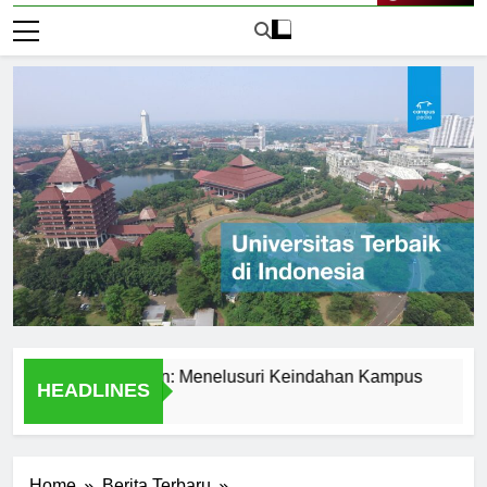
Live Now
sitas Presiden: Menelusuri Keindahan Kampus
The Com
HEADLINES
2 Hari Ago