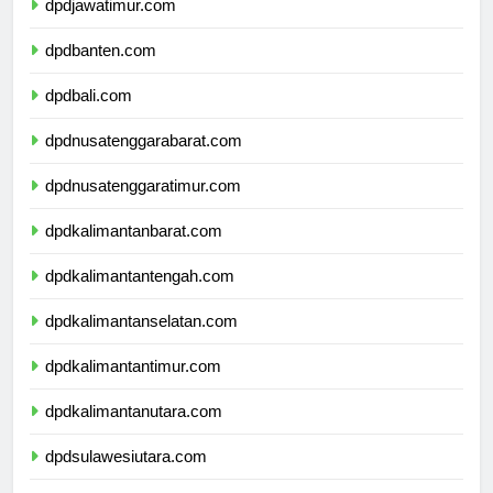
dpdjawatimur.com
dpdbanten.com
dpdbali.com
dpdnusatenggarabarat.com
dpdnusatenggaratimur.com
dpdkalimantanbarat.com
dpdkalimantantengah.com
dpdkalimantanselatan.com
dpdkalimantantimur.com
dpdkalimantanutara.com
dpdsulawesiutara.com