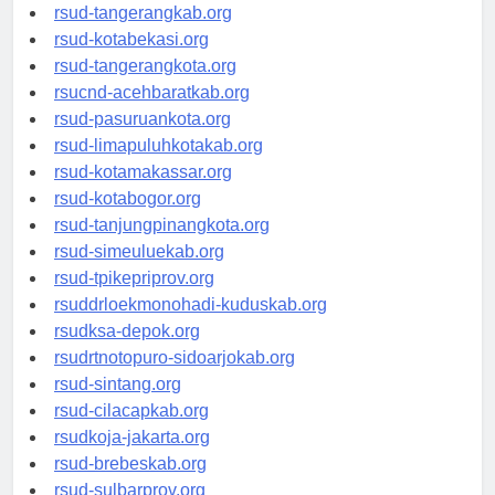
universitasindonesia.org
rsud-tangerangkab.org
rsud-kotabekasi.org
rsud-tangerangkota.org
rsucnd-acehbaratkab.org
rsud-pasuruankota.org
rsud-limapuluhkotakab.org
rsud-kotamakassar.org
rsud-kotabogor.org
rsud-tanjungpinangkota.org
rsud-simeuluekab.org
rsud-tpikepriprov.org
rsuddrloekmonohadi-kuduskab.org
rsudksa-depok.org
rsudrtnotopuro-sidoarjokab.org
rsud-sintang.org
rsud-cilacapkab.org
rsudkoja-jakarta.org
rsud-brebeskab.org