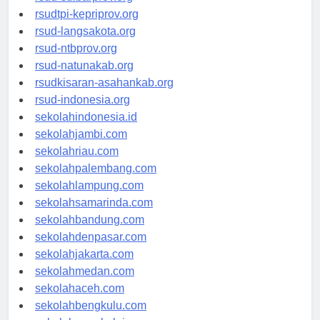
rsud-sulbarprov.org
rsudtpi-kepriprov.org
rsud-langsakota.org
rsud-ntbprov.org
rsud-natunakab.org
rsudkisaran-asahankab.org
rsud-indonesia.org
sekolahindonesia.id
sekolahjambi.com
sekolahriau.com
sekolahpalembang.com
sekolahlampung.com
sekolahsamarinda.com
sekolahbandung.com
sekolahdenpasar.com
sekolahjakarta.com
sekolahmedan.com
sekolahaceh.com
sekolahbengkulu.com