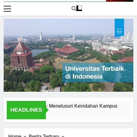
Live Now
itas Presiden: Menelusuri Keindahan Kampus
The Comp
HEADLINES
1 Hari Ago