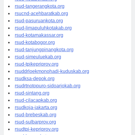
rsud-kotabekasi.org
rsud-tangerangkota.org
rsucnd-acehbaratkab.org
rsud-pasuruankota.org
rsud-limapuluhkotakab.org
rsud-kotamakassar.org
rsud-kotabogor.org
rsud-tanjungpinangkota.org
rsud-simeuluekab.org
rsud-tpikepriprov.org
rsuddrloekmonohadi-kuduskab.org
rsudksa-depok.org
rsudrtnotopuro-sidoarjokab.org
rsud-sintang.org
rsud-cilacapkab.org
rsudkoja-jakarta.org
rsud-brebeskab.org
rsud-sulbarprov.org
rsudtpi-kepriprov.org