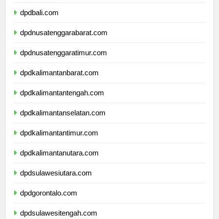
dpdbanten.com
dpdbali.com
dpdnusatenggarabarat.com
dpdnusatenggaratimur.com
dpdkalimantanbarat.com
dpdkalimantantengah.com
dpdkalimantanselatan.com
dpdkalimantantimur.com
dpdkalimantanutara.com
dpdsulawesiutara.com
dpdgorontalo.com