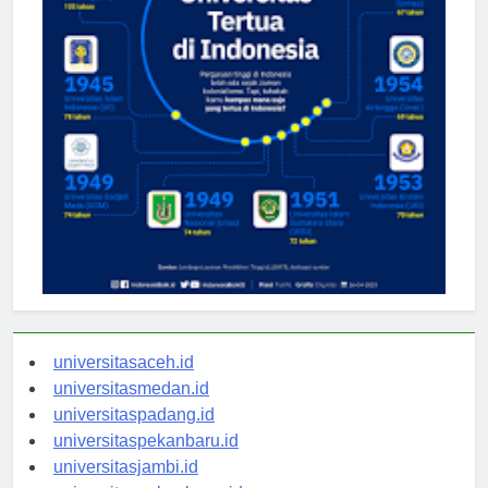
universitasaceh.id
universitasmedan.id
universitaspadang.id
universitaspekanbaru.id
universitasjambi.id