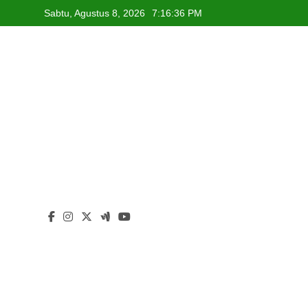
Skip
Sabtu, Agustus 8, 2026
7:16:38 PM
to
content