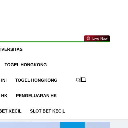
Live Now
IVERSITAS
TOGEL HONGKONG
 INI
TOGEL HONGKONG
 HK
PENGELUARAN HK
BET KECIL
SLOT BET KECIL