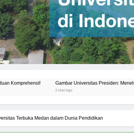
Gambar Universitas Presiden: Menelusuri Keindahan Kam
2 Hari Ago
iversitas Terbuka Medan dalam Dunia Pendidikan