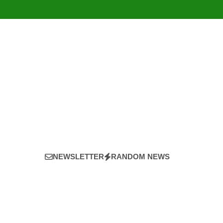
NEWSLETTER
RANDOM NEWS