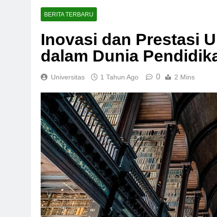
BERITA TERBARU
Inovasi dan Prestasi 
dalam Dunia Pendidik
0
Universitas
1 Tahun Ago
2 Mins