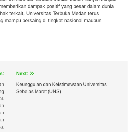
ga memberikan dampak positif yang besar dalam dunia
ihak terkait, Universitas Terbuka Medan terus
ng mampu bersaing di tingkat nasional maupun
s:
Next:
an
Keunggulan dan Keistimewaan Universitas
ng
Sebelas Maret (UNS)
l.
an
an
an
a.