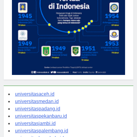
universitasaceh.id
universitasmedan.id
universitaspadang.id
universitaspekanbaru.id
universitasjambi.id
universitaspalembang.id