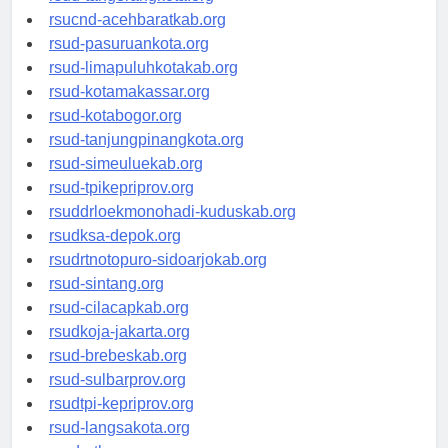
rsud-tangerangkota.org
rsucnd-acehbaratkab.org
rsud-pasuruankota.org
rsud-limapuluhkotakab.org
rsud-kotamakassar.org
rsud-kotabogor.org
rsud-tanjungpinangkota.org
rsud-simeuluekab.org
rsud-tpikepriprov.org
rsuddrloekmonohadi-kuduskab.org
rsudksa-depok.org
rsudrtnotopuro-sidoarjokab.org
rsud-sintang.org
rsud-cilacapkab.org
rsudkoja-jakarta.org
rsud-brebeskab.org
rsud-sulbarprov.org
rsudtpi-kepriprov.org
rsud-langsakota.org