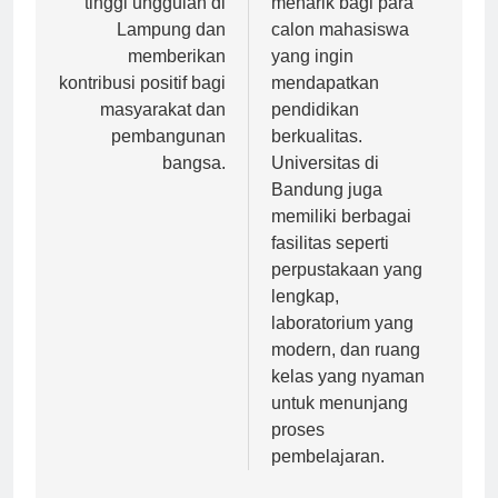
tinggi unggulan di
menarik bagi para
Lampung dan
calon mahasiswa
memberikan
yang ingin
kontribusi positif bagi
mendapatkan
masyarakat dan
pendidikan
pembangunan
berkualitas.
bangsa.
Universitas di
Bandung juga
memiliki berbagai
fasilitas seperti
perpustakaan yang
lengkap,
laboratorium yang
modern, dan ruang
kelas yang nyaman
untuk menunjang
proses
pembelajaran.