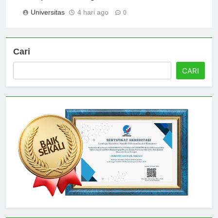
Komprehensif Bagi Calon Mahasiswa
Universitas
4 hari ago
0
Cari
CARI