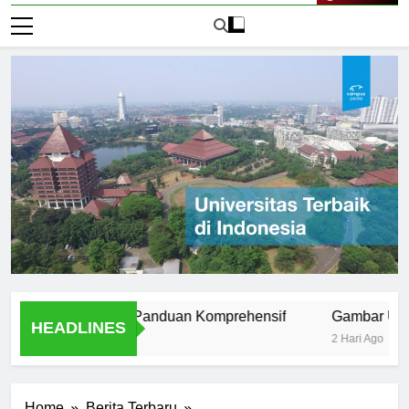
Live Now
iversitas ISI: Panduan Komprehensif
Gambar Universita
HEADLINES
2 Hari Ago