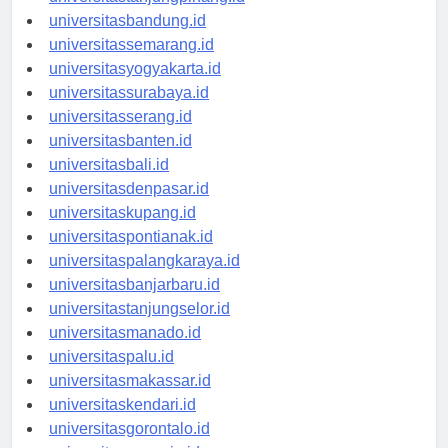
universitastanjungpinang.id
universitasbandung.id
universitassemarang.id
universitasyogyakarta.id
universitassurabaya.id
universitasserang.id
universitasbanten.id
universitasbali.id
universitasdenpasar.id
universitaskupang.id
universitaspontianak.id
universitaspalangkaraya.id
universitasbanjarbaru.id
universitastanjungselor.id
universitasmanado.id
universitaspalu.id
universitasmakassar.id
universitaskendari.id
universitasgorontalo.id