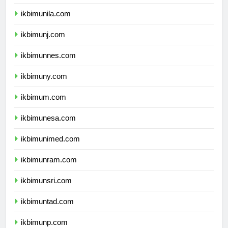
ikbimusu.com
ikbimunila.com
ikbimunj.com
ikbimunnes.com
ikbimuny.com
ikbimum.com
ikbimunesa.com
ikbimunimed.com
ikbimunram.com
ikbimunsri.com
ikbimuntad.com