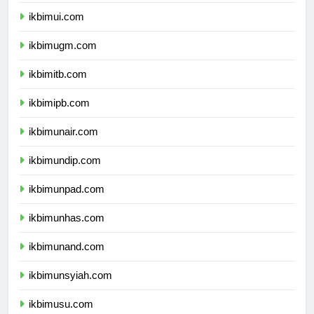
dprpapuapegunungan.com
ikbimui.com
ikbimugm.com
ikbimitb.com
ikbimipb.com
ikbimunair.com
ikbimundip.com
ikbimunpad.com
ikbimunhas.com
ikbimunand.com
ikbimunsyiah.com