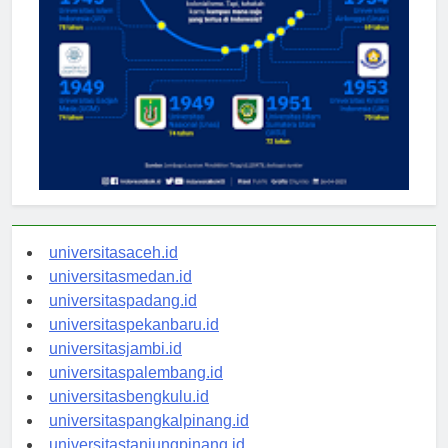
universitasaceh.id
universitasmedan.id
universitaspadang.id
universitaspekanbaru.id
universitasjambi.id
universitaspalembang.id
universitasbengkulu.id
universitaspangkalpinang.id