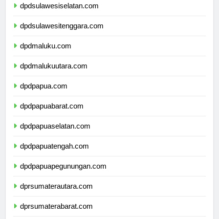
dpdsulawesiselatan.com
dpdsulawesitenggara.com
dpdmaluku.com
dpdmalukuutara.com
dpdpapua.com
dpdpapuabarat.com
dpdpapuaselatan.com
dpdpapuatengah.com
dpdpapuapegunungan.com
dprsumaterautara.com
dprsumaterabarat.com