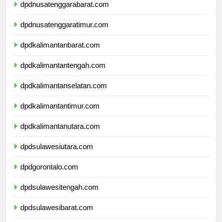
dpdnusatenggarabarat.com
dpdnusatenggaratimur.com
dpdkalimantanbarat.com
dpdkalimantantengah.com
dpdkalimantanselatan.com
dpdkalimantantimur.com
dpdkalimantanutara.com
dpdsulawesiutara.com
dpdgorontalo.com
dpdsulawesitengah.com
dpdsulawesibarat.com