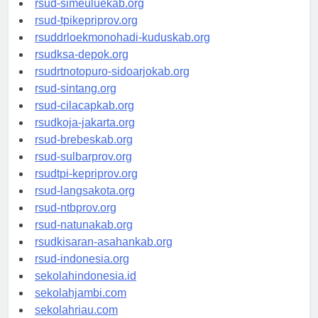
rsud-simeuluekab.org
rsud-tpikepriprov.org
rsuddrloekmonohadi-kuduskab.org
rsudksa-depok.org
rsudrtnotopuro-sidoarjokab.org
rsud-sintang.org
rsud-cilacapkab.org
rsudkoja-jakarta.org
rsud-brebeskab.org
rsud-sulbarprov.org
rsudtpi-kepriprov.org
rsud-langsakota.org
rsud-ntbprov.org
rsud-natunakab.org
rsudkisaran-asahankab.org
rsud-indonesia.org
sekolahindonesia.id
sekolahjambi.com