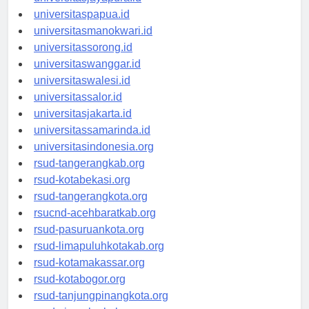
universitasjayapura.id
universitaspapua.id
universitasmanokwari.id
universitassorong.id
universitaswanggar.id
universitaswalesi.id
universitassalor.id
universitasjakarta.id
universitassamarinda.id
universitasindonesia.org
rsud-tangerangkab.org
rsud-kotabekasi.org
rsud-tangerangkota.org
rsucnd-acehbaratkab.org
rsud-pasuruankota.org
rsud-limapuluhkotakab.org
rsud-kotamakassar.org
rsud-kotabogor.org
rsud-tanjungpinangkota.org