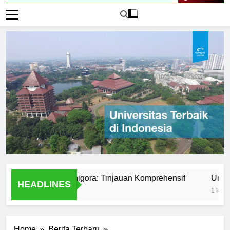
Live Now
niversitas Bumigora: Tinjauan Komprehensif
Universitas
HEADLINES
1 Hari Ago