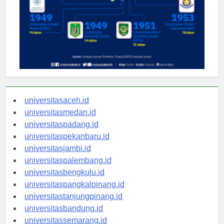
universitasaceh.id
universitasmedan.id
universitaspadang.id
universitaspekanbaru.id
universitasjambi.id
universitaspalembang.id
universitasbengkulu.id
universitaspangkalpinang.id
universitastanjungpinang.id
universitasbandung.id