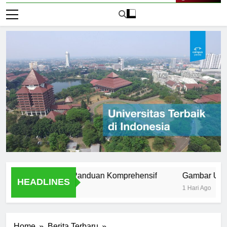
Live Now
iversitas ISI: Panduan Komprehensif
Gambar Universita
HEADLINES
1 Hari Ago