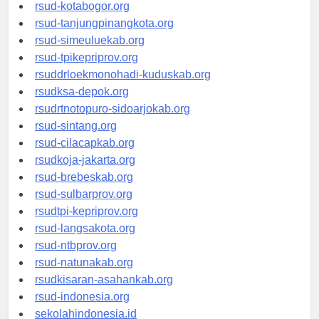
rsud-kotamakassar.org
rsud-kotabogor.org
rsud-tanjungpinangkota.org
rsud-simeuluekab.org
rsud-tpikepriprov.org
rsuddrloekmonohadi-kuduskab.org
rsudksa-depok.org
rsudrtnotopuro-sidoarjokab.org
rsud-sintang.org
rsud-cilacapkab.org
rsudkoja-jakarta.org
rsud-brebeskab.org
rsud-sulbarprov.org
rsudtpi-kepriprov.org
rsud-langsakota.org
rsud-ntbprov.org
rsud-natunakab.org
rsudkisaran-asahankab.org
rsud-indonesia.org