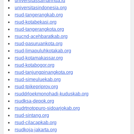
universitassamarinda.id
universitasindonesia.org
rsud-tangerangkab.org
rsud-kotabekasi.org
rsud-tangerangkota.org
rsucnd-acehbaratkab.org
rsud-pasuruankota.org
rsud-limapuluhkotakab.org
rsud-kotamakassar.org
rsud-kotabogor.org
rsud-tanjungpinangkota.org
rsud-simeuluekab.org
rsud-tpikepriprov.org
rsuddrloekmonohadi-kuduskab.org
rsudksa-depok.org
rsudrtnotopuro-sidoarjokab.org
rsud-sintang.org
rsud-cilacapkab.org