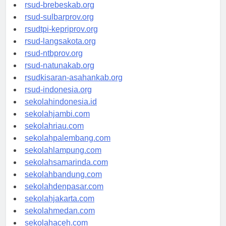
rsudkoja-jakarta.org
rsud-brebeskab.org
rsud-sulbarprov.org
rsudtpi-kepriprov.org
rsud-langsakota.org
rsud-ntbprov.org
rsud-natunakab.org
rsudkisaran-asahankab.org
rsud-indonesia.org
sekolahindonesia.id
sekolahjambi.com
sekolahriau.com
sekolahpalembang.com
sekolahlampung.com
sekolahsamarinda.com
sekolahbandung.com
sekolahdenpasar.com
sekolahjakarta.com
sekolahmedan.com