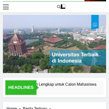
Live Now
i Aceh: Panduan Lengkap untuk Calon Mahasiswa
Menjela
HEADLINES
1 Hari Ag