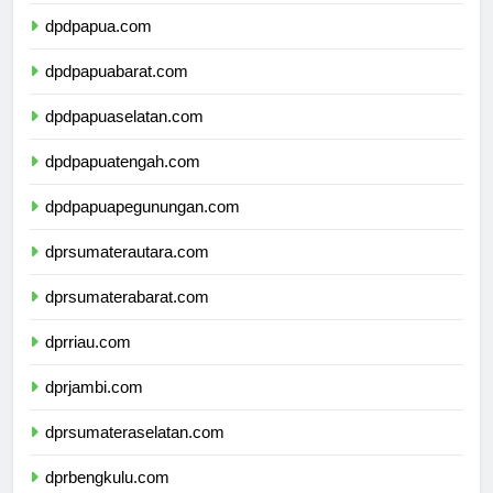
dpdmalukuutara.com
dpdpapua.com
dpdpapuabarat.com
dpdpapuaselatan.com
dpdpapuatengah.com
dpdpapuapegunungan.com
dprsumaterautara.com
dprsumaterabarat.com
dprriau.com
dprjambi.com
dprsumateraselatan.com