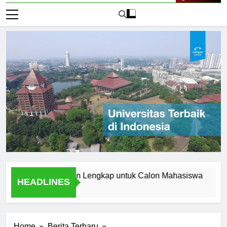
Live Now
i Aceh: Panduan Lengkap untuk Calon Mahasiswa
Menjel
HEADLINES
1 Hari A