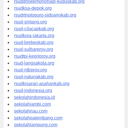
rsuddrloekmonohadi-kuduskab.org
rsudksa-depok.org
rsudrtnotopuro-sidoarjokab.org
rsud-sintang.org
rsud-cilacapkab.org
rsudkoja-jakarta.org
rsud-brebeskab.org
rsud-sulbarprov.org
rsudtpi-kepriprov.org
rsud-langsakota.org
rsud-ntbprov.org
rsud-natunakab.org
rsudkisaran-asahankab.org
rsud-indonesia.org
sekolahindonesia.id
sekolahjambi.com
sekolahriau.com
sekolahpalembang.com