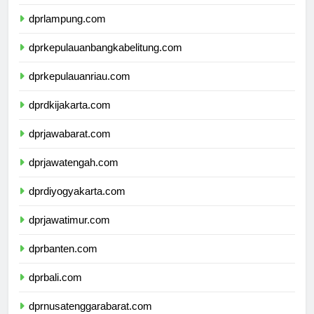
dprbengkulu.com
dprlampung.com
dprkepulauanbangkabelitung.com
dprkepulauanriau.com
dprdkijakarta.com
dprjawabarat.com
dprjawatengah.com
dprdiyogyakarta.com
dprjawatimur.com
dprbanten.com
dprbali.com