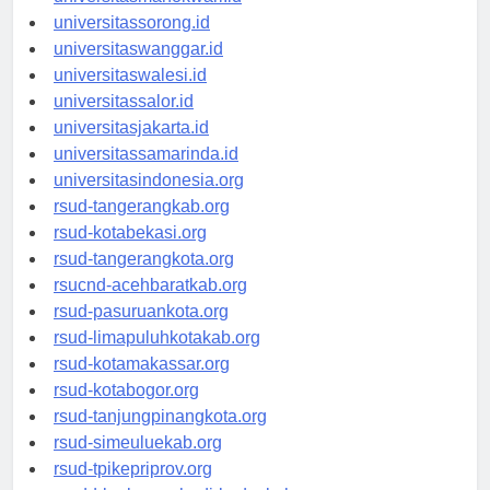
universitasmanokwari.id
universitassorong.id
universitaswanggar.id
universitaswalesi.id
universitassalor.id
universitasjakarta.id
universitassamarinda.id
universitasindonesia.org
rsud-tangerangkab.org
rsud-kotabekasi.org
rsud-tangerangkota.org
rsucnd-acehbaratkab.org
rsud-pasuruankota.org
rsud-limapuluhkotakab.org
rsud-kotamakassar.org
rsud-kotabogor.org
rsud-tanjungpinangkota.org
rsud-simeuluekab.org
rsud-tpikepriprov.org