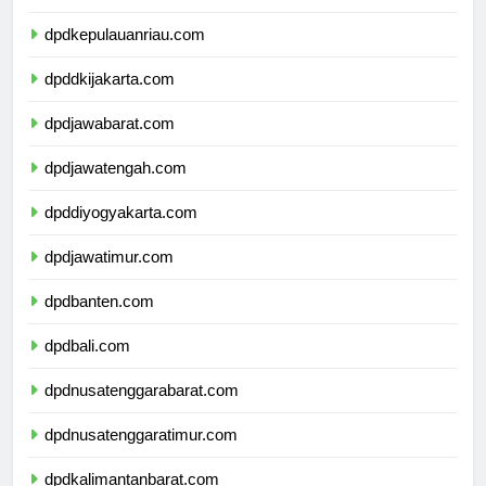
dpdkepulauanbangkabelitung.com
dpdkepulauanriau.com
dpddkijakarta.com
dpdjawabarat.com
dpdjawatengah.com
dpddiyogyakarta.com
dpdjawatimur.com
dpdbanten.com
dpdbali.com
dpdnusatenggarabarat.com
dpdnusatenggaratimur.com