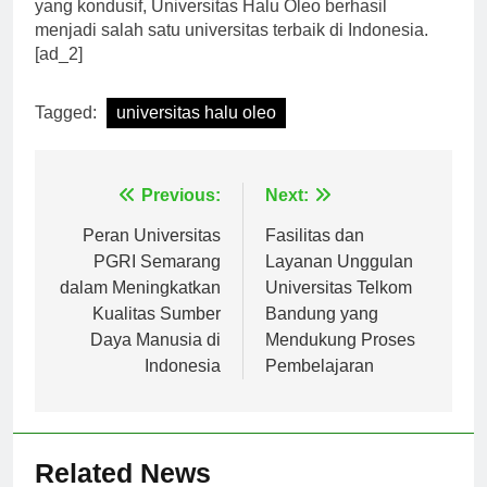
pendidikan dan menciptakan lingkungan akademik
yang kondusif, Universitas Halu Oleo berhasil
menjadi salah satu universitas terbaik di Indonesia.
[ad_2]
Tagged:
universitas halu oleo
Navigasi
Previous:
Next:
pos
Peran Universitas
Fasilitas dan
PGRI Semarang
Layanan Unggulan
dalam Meningkatkan
Universitas Telkom
Kualitas Sumber
Bandung yang
Daya Manusia di
Mendukung Proses
Indonesia
Pembelajaran