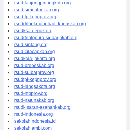
rsud-kotabogor.org
rsud-tanjungpinangkota.org
rsud-simeuluekab.org
rsud-tpikepriprov.org
rsuddrloekmonohadi-kuduskab.org
rsudksa-depok.org
rsudrtnotopuro-sidoarjokab.org
rsud-sintang.org
rsud-cilacapkab.org
rsudkoja-jakarta.org
rsud-brebeskab.org
rsud-sulbarprov.org
rsudtpi-kepriprov.org
rsud-langsakota.org
rsud-ntbprov.org
rsud-natunakab.org
rsudkisaran-asahankab.org
rsud-indonesia.org
sekolahindonesia.id