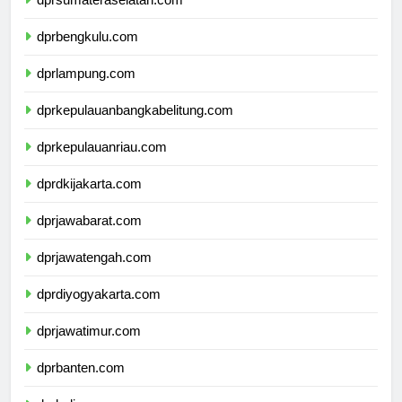
dprsumateraselatan.com
dprbengkulu.com
dprlampung.com
dprkepulauanbangkabelitung.com
dprkepulauanriau.com
dprdkijakarta.com
dprjawabarat.com
dprjawatengah.com
dprdiyogyakarta.com
dprjawatimur.com
dprbanten.com