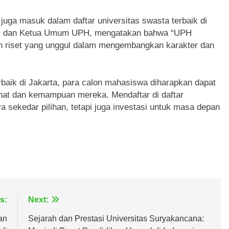
 juga masuk dalam daftar universitas swasta terbaik di
diri dan Ketua Umum UPH, mengatakan bahwa “UPH
n riset yang unggul dalam mengembangkan karakter dan
rbaik di Jakarta, para calon mahasiswa diharapkan dapat
inat dan kemampuan mereka. Mendaftar di daftar
a sekedar pilihan, tetapi juga investasi untuk masa depan
s:
Next:
an
Sejarah dan Prestasi Universitas Suryakancana: