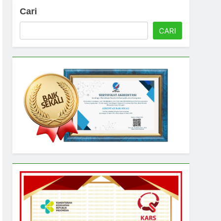
Cari
CARI