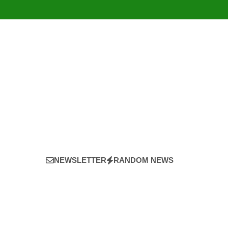
NEWSLETTER
RANDOM NEWS