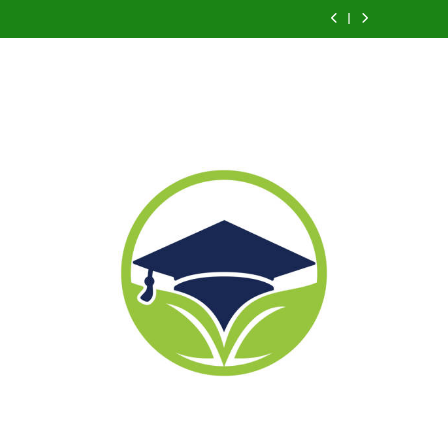
Gambar
The
Guide
Aceh:
ISI:
Presiden:
Guide
Aceh:
ISI:
Universitas
Comprehensive
to
Panduan
Panduan
Menelusuri
to
Panduan
Panduan
Presiden:
Guide
Universitas
Lengkap
Komprehensif
Keindahan
Universitas
Lengkap
Komprehensif
Menelusuri
to
Nahdlatul
untuk
Kampus
Nahdlatul
untuk
Keindahan
Universitas
Wathan
Calon
Wathan
Calon
Kampus
Nahdlatul
Mataram
Mahasiswa
Mataram
Mahasiswa
Wathan
Mataram