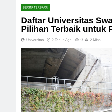
BERITA TERBARU
Daftar Universitas Swa
Pilihan Terbaik untuk 
0
Universitas
2 Tahun Ago
2 Mins