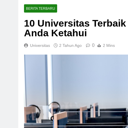
BERITA TERBARU
10 Universitas Terbaik
Anda Ketahui
0
Universitas
2 Tahun Ago
2 Mins