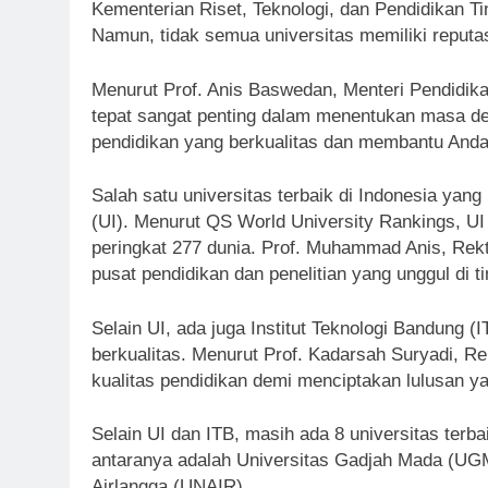
Kementerian Riset, Teknologi, dan Pendidikan Ting
Namun, tidak semua universitas memiliki reputas
Menurut Prof. Anis Baswedan, Menteri Pendidika
tepat sangat penting dalam menentukan masa d
pendidikan yang berkualitas dan membantu And
Salah satu universitas terbaik di Indonesia yan
(UI). Menurut QS World University Rankings, UI 
peringkat 277 dunia. Prof. Muhammad Anis, Rek
pusat pendidikan dan penelitian yang unggul di ti
Selain UI, ada juga Institut Teknologi Bandung 
berkualitas. Menurut Prof. Kadarsah Suryadi, Re
kualitas pendidikan demi menciptakan lulusan yan
Selain UI dan ITB, masih ada 8 universitas terb
antaranya adalah Universitas Gadjah Mada (UGM),
Airlangga (UNAIR).