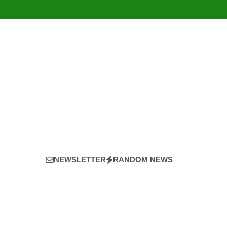
NEWSLETTER
RANDOM NEWS