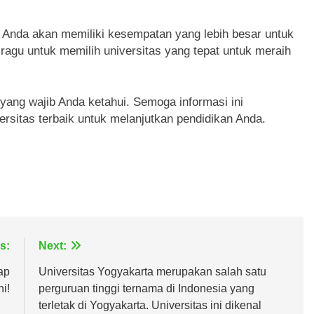
a, Anda akan memiliki kesempatan yang lebih besar untuk
ragu untuk memilih universitas yang tepat untuk meraih
 yang wajib Anda ketahui. Semoga informasi ini
rsitas terbaik untuk melanjutkan pendidikan Anda.
s:
Next:
ap
Universitas Yogyakarta merupakan salah satu
i!
perguruan tinggi ternama di Indonesia yang
terletak di Yogyakarta. Universitas ini dikenal