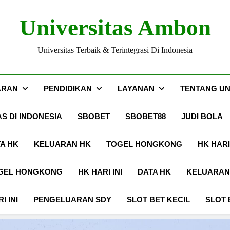
Universitas Ambon
Universitas Terbaik & Terintegrasi Di Indonesia
ARAN
PENDIDIKAN
LAYANAN
TENTANG UN
S DI INDONESIA
SBOBET
SBOBET88
JUDI BOLA
A HK
KELUARAN HK
TOGEL HONGKONG
HK HARI
GEL HONGKONG
HK HARI INI
DATA HK
KELUARAN
I INI
PENGELUARAN SDY
SLOT BET KECIL
SLOT 