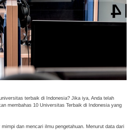
iversitas terbaik di Indonesia? Jika iya, Anda telah
a akan membahas 10 Universitas Terbaik di Indonesia yang
r mimpi dan mencari ilmu pengetahuan. Menurut data dari