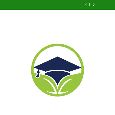
Gambar
The
Guide
Aceh:
ISI:
Presiden:
Guide
Aceh:
ISI:
Universitas
Comprehensive
to
Panduan
Panduan
Menelusuri
to
Panduan
Panduan
Presiden:
Guide
Universitas
Lengkap
Komprehensif
Keindahan
Universitas
Lengkap
Komprehensif
Menelusuri
to
Nahdlatul
untuk
Kampus
Nahdlatul
untuk
Keindahan
Universitas
Wathan
Calon
Wathan
Calon
Kampus
Nahdlatul
Mataram
Mahasiswa
Mataram
Mahasiswa
Wathan
Mataram