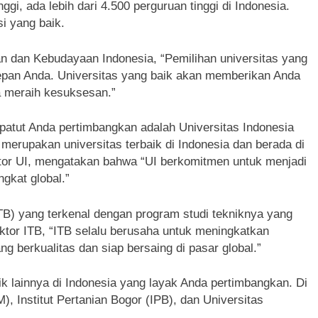
gi, ada lebih dari 4.500 perguruan tinggi di Indonesia.
i yang baik.
n dan Kebudayaan Indonesia, “Pemilihan universitas yang
epan Anda. Universitas yang baik akan memberikan Anda
a meraih kesuksesan.”
g patut Anda pertimbangkan adalah Universitas Indonesia
merupakan universitas terbaik di Indonesia dan berada di
tor UI, mengatakan bahwa “UI berkomitmen untuk menjadi
ngkat global.”
(ITB) yang terkenal dengan program studi tekniknya yang
ktor ITB, “ITB selalu berusaha untuk meningkatkan
g berkualitas dan siap bersaing di pasar global.”
aik lainnya di Indonesia yang layak Anda pertimbangkan. Di
 Institut Pertanian Bogor (IPB), dan Universitas